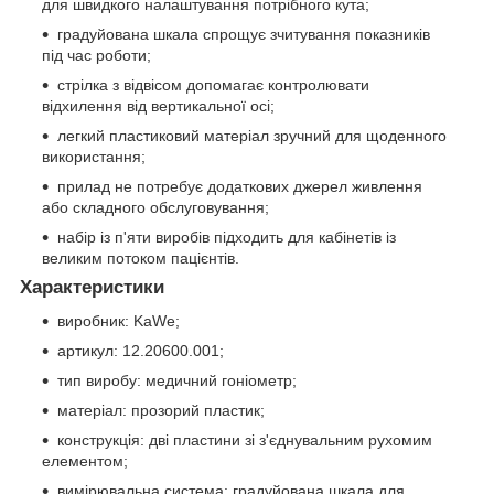
для швидкого налаштування потрібного кута;
градуйована шкала спрощує зчитування показників
під час роботи;
стрілка з відвісом допомагає контролювати
відхилення від вертикальної осі;
легкий пластиковий матеріал зручний для щоденного
використання;
прилад не потребує додаткових джерел живлення
або складного обслуговування;
набір із п'яти виробів підходить для кабінетів із
великим потоком пацієнтів.
Характеристики
виробник: KaWe;
артикул: 12.20600.001;
тип виробу: медичний гоніометр;
матеріал: прозорий пластик;
конструкція: дві пластини зі з'єднувальним рухомим
елементом;
вимірювальна система: градуйована шкала для