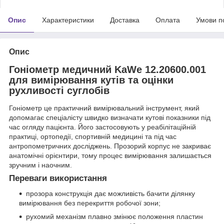
Опис
Характеристики
Доставка
Оплата
Умови п
Опис
Гоніометр медичний KaWe 12.20600.001
для вимірювання кутів та оцінки
рухливості суглобів
Гоніометр це практичний вимірювальний інструмент, який
допомагає спеціалісту швидко визначати кутові показники під
час огляду пацієнта. Його застосовують у реабілітаційній
практиці, ортопедії, спортивній медицині та під час
антропометричних досліджень. Прозорий корпус не закриває
анатомічні орієнтири, тому процес вимірювання залишається
зручним і наочним.
Переваги використання
прозора конструкція дає можливість бачити ділянку
вимірювання без перекриття робочої зони;
рухомий механізм плавно змінює положення пластин