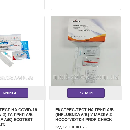
КУПИТИ
КУПИТИ
ТЕСТ НА COVID-19
ЕКСПРЕС-ТЕСТ НА ГРИП A/B
-2) ТА ГРИП A/B
(INFLUENZA A/B) У МАЗКУ З
ZA A/B) ECOTEST
НОСОГЛОТКИ PROFICHECK
ШТ.
GS110106C25