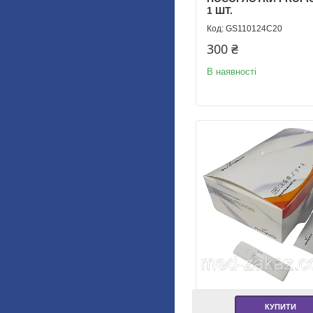
1 ШТ.
GS110124C20
300 ₴
В наявності
КУПИТИ