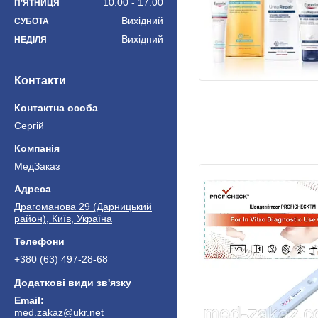
10:00
17:00
ПʼЯТНИЦЯ
Вихідний
СУБОТА
Вихідний
НЕДІЛЯ
Контакти
Сергій
МедЗаказ
Драгоманова 29 (Дарницький
район), Київ, Україна
+380 (63) 497-28-68
med.zakaz@ukr.net