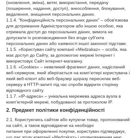
(оновлення, зміна), витяг, використання, передачу
(поширення, надання, доступ), знеособлення, блокування,
видалення, знищення персональних даних.
1.1.4. "Конфіденційність персональних даних" – обов'язкова
для дотримання Адміністратором або іншою особою, яка
отримала доступ до персональних даних, вимога не
допускати їх розповсюдження без згоди суб'єкта
персональних даних або наявності іншої законної підстави.
1.1.5. «Користувач сайту компанії «Medzakaz» – особа, яка
має доступ до Сайту, за допомогою мережі Інтернет і
використовує Сайт інтернет-магазину.
1.1.6. «Cookies» – невеликий фрагмент даних, надісланий
веб-сервером, який зберігається на комп'ютері користувача і
який веб-клієнт або веб-браузер щоразу пересилає веб-
серверу в HTTP-запиті під час спроби відкрити сторінку
відповідного сайту.
1.1.7. «IP-адреса» – унікальна мережева адреса вузла в
комп'ютерній мережі, побудованої за протоколом IP.
2. Предмет політики конфіденційності
2.1. Користуючись сайтом або купуючи товар, пропонований
на сайті, а також відповідаючи на необхідні
питання при оформленні покупки, користувач підтверджує,
що дає згоду компанії «Medzakaz» і уповноваженим нею