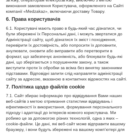
виконання замовлення Користувача, оформленого на Сайті
компанії «Medzakaz», включаючи доставку Товару.
6. Права користувачів
6.1. Користувачі мають право в будь-який час дізнатися, чи
були збережені їх Персональні дані, і можуть звертатися до
Адміністрації сайту, щоб дізнатися їх зміст і походження,
перевірити їх достовірність, або попросити їх доповнити,
анулювати, оновити або виправити або перетворити в
формат, що забезпечує анонімність, або блокувати будь-які
дані, що зберігаються з порушенням закону, а також
виступити проти їх обробки за всіма без винятку законними
підставами. Відповідні запити слід направляти адміністрації
сайту за адресою, вказаною в контактних відомостях на сайті.
7. Політика щодо файлів cookie
7.1. Сайт збирає інформацію про відвідування Вами наших
веб-сайтів з метою отримання статистики відвідувань і
ефективності їх використання, формування персонального
підходу і адаптації до інтересів кожного користувача. Ми
робимо це за допомогою різних технологій, одна з яких –
cookie-файли. Це дані, які веб-сайт може відправити вашому
браузеру, і вони будуть збережені на вашому комп'ютері для