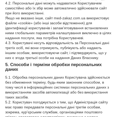
4.2. Персональні дані можуть надаватися Користувачем
самостійно або їх збір може автоматично здійснювати сайт
при його використанні.
Якщо не вказано інше, сайт med-zakaz.com.ua використовує
файли «cookie» (або інші засоби відстеження) для
ідентифікації користувачів і запам'ятовування встановлених
ними глобальних параметрів налаштування виключно в цілях
надання послуги, яка потрібна Користувачеві.
4.3. Користувачі несуть відповідальність за Персональні дані
третіх осіб, які вони отримують, публікують або надають
іншим особам, використовуючи сайт, і підтверджують, що у
них є згода третьої особи на надання Даних Власнику.
5. Способи і терміни обробки персональних
даних
5.1. Обробка персональних даних Користувача здійснюється
без обмеження терміну, будь-яким законним способом, в
тому числі в інформаційних системах персональних даних з
використанням засобів автоматизації або без використання
таких засобів.
5.2. Користувач погоджується з тим, що Адміністрація сайту
має право передавати персональні дані третім особам,
зокрема, кур'єрським службам, організаціями поштового
зв'язку, операторам електрозв'язку, виключно з метою