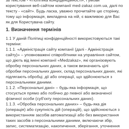
за текстом - «Політика конфіденційності», і умови
користування веб-сайтом компанії med-zakaz.com.ua, далі по
тексту - «сайт». Будь ласка, уважно прочитайте цю сторінку,
тому що інформація, викладена на ній, є важливою для Вас
як для Користувача сайту.
1. Визначення термінів
1.1 У даній Політиці конфіденційності використовуються такі
терміни:
1.1.1. «Адміністрація сайту компанії (далі - Адміністрація
сайту)» – уповноважені співробітники на управління сайтом,
що діють від імені компанії «Medzakaz», які організовують
обробку персональних даних, а також визначають цілі
обробки персональних даних, склад персональних даних, які
підлягають обробці, дії або операції, що здійснюються з
персональними даними.
1.1.2. «Персональні дані» – будь-яка інформація, що
стосується прямо або побічно до певної або визначеної
фізичної особи (суб'єкту персональних даних).
1.1.3. «Обробка персональних даних» – будь-яка дія
(операція) або сукупність дій (операцій), що здійснюються з
використанням засобів автоматизації або без використання
таких засобів з персональними даними, включаючи збір,
запис, систематизацію, накопичення, зберігання, уточнення