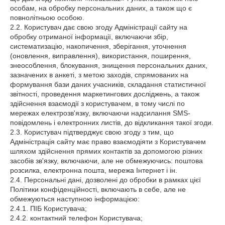
особам, на обробку персональних даних, а також що є
повнолітньою особою.
2.2. Користувач дає свою згоду Адміністрації сайту на
обробку отриманої інформації, включаючи збір,
систематизацію, накопичення, зберігання, уточнення
(оновлення, виправлення), використання, поширення,
знеособлення, блокування, знищення персональних даних,
зазначених в анкеті, з метою заходів, спрямованих на
формування бази даних учасників, складання статистичної
звітності, проведення маркетингових досліджень, а також
здійснення взаємодії з користувачем, в тому числі по
мережах електрозв'язку, включаючи надсилання SMS-
повідомлень і електронних листів, до відкликання такої згоди.
2.3. Користувач підтверджує свою згоду з тим, що
Адміністрація сайту має право взаємодіяти з Користувачем
шляхом здійснення прямих контактів за допомогою різних
засобів зв'язку, включаючи, але не обмежуючись: поштова
розсилка, електронна пошта, мережа Інтернет і ін.
2.4. Персональні дані, дозволені до обробки в рамках цієї
Політики конфіденційності, включають в себе, але не
обмежуються наступною інформацією:
2.4.1. ПІБ Користувача;
2.4.2. контактний телефон Користувача;