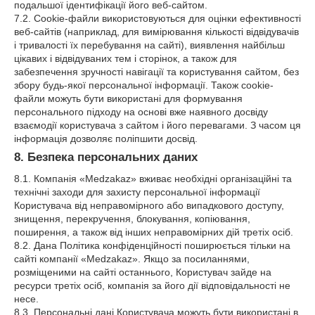
подальшої ідентифікації його веб-сайтом.
7.2. Cookie-файли використовуються для оцінки ефективності
веб-сайтів (наприклад, для вимірювання кількості відвідувачів
і тривалості їх перебування на сайті), виявлення найбільш
цікавих і відвідуваних тем і сторінок, а також для
забезпечення зручності навігації та користування сайтом, без
збору будь-якої персональної інформації. Також cookie-
файли можуть бути використані для формування
персонального підходу на основі вже наявного досвіду
взаємодії користувача з сайтом і його перевагами. З часом ця
інформація дозволяє поліпшити досвід.
8. Безпека персональних даних
8.1. Компанія «Medzakaz» вживає необхідні організаційні та
технічні заходи для захисту персональної інформації
Користувача від неправомірного або випадкового доступу,
знищення, перекручення, блокування, копіювання,
поширення, а також від інших неправомірних дій третіх осіб.
8.2. Дана Політика конфіденційності поширюється тільки на
сайті компанії «Medzakaz». Якщо за посиланнями,
розміщеними на сайті останнього, Користувач зайде на
ресурси третіх осіб, компанія за його дії відповідальності не
несе.
8.3. Персональні дані Користувача можуть бути використані в