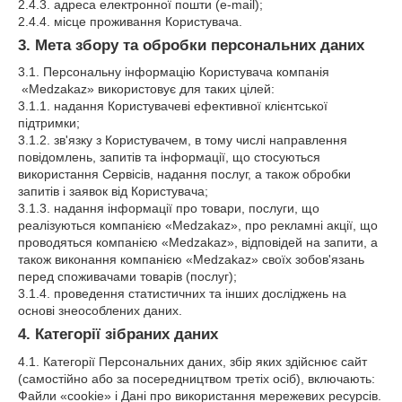
2.4.3. адреса електронної пошти (e-mail);
2.4.4. місце проживання Користувача.
3. Мета збору та обробки персональних даних
3.1. Персональну інформацію Користувача компанія
«Medzakaz» використовує для таких цілей:
3.1.1. надання Користувачеві ефективної клієнтської
підтримки;
3.1.2. зв'язку з Користувачем, в тому числі направлення
повідомлень, запитів та інформації, що стосуються
використання Сервісів, надання послуг, а також обробки
запитів і заявок від Користувача;
3.1.3. надання інформації про товари, послуги, що
реалізуються компанією «Medzakaz», про рекламні акції, що
проводяться компанією «Medzakaz», відповідей на запити, а
також виконання компанією «Medzakaz» своїх зобов'язань
перед споживачами товарів (послуг);
3.1.4. проведення статистичних та інших досліджень на
основі знеособлених даних.
4. Категорії зібраних даних
4.1. Категорії Персональних даних, збір яких здійснює сайт
(самостійно або за посередництвом третіх осіб), включають:
Файли «cookie» і Дані про використання мережевих ресурсів.