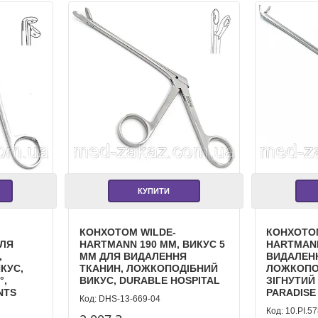
КУПИТИ
КОНХОТОМ WILDE-
КОНХОТОМ
ДЛЯ
HARTMANN 190 ММ, ВИКУС 5
HARTMANN
,
ММ ДЛЯ ВИДАЛЕННЯ
ВИДАЛЕН
КУС,
ТКАНИН, ЛОЖКОПОДІБНИЙ
ЛОЖКОПО
°,
ВИКУС, DURABLE HOSPITAL
ЗІГНУТИЙ 
NTS
PARADISE
DHS-13-669-04
10.PI.57