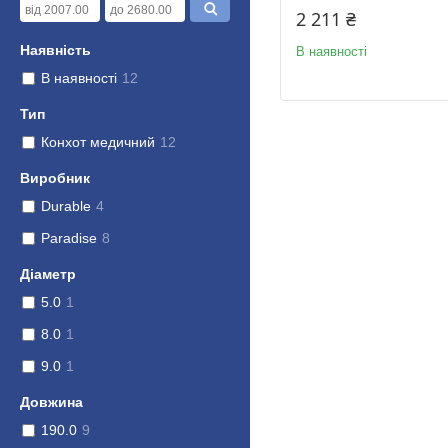
2 211 ₴
Наявність
В наявності
В наявності
12
Тип
Конхот медичний
12
Виробник
Durable
4
Paradise
8
Діаметр
5.0
1
8.0
1
9.0
1
Довжина
190.0
9