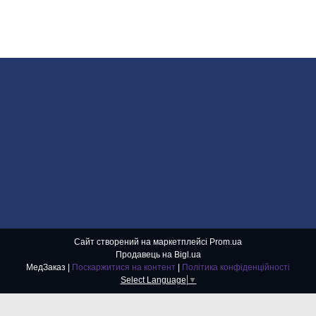
Сайт створений на маркетплейсі
Prom.ua
Продавець на Bigl.ua
МедЗаказ |
Поскаржитися на контент
|
Політика конфіденційності
Select Language
▼