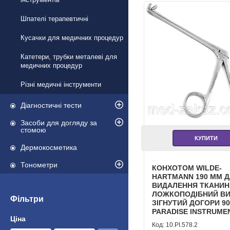
Шпателі терапевтичні
Кусачки для медичних процедур
Катетери, трубки металеві для
медичних процедур
Різні медичні інструменти
Діагностичні тести
Засоби для догляду за
стомою
КУПИТИ
Дермокосметика
Тонометри
КОНХОТОМ WILDE-
HARTMANN 190 ММ 
ВИДАЛЕННЯ ТКАНИН
ЛОЖКОПОДІБНИЙ ВИ
Фільтри
ЗІГНУТИЙ ДОГОРИ 90
PARADISE INSTRUME
Ціна
10.PI.578.2