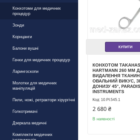
Конхотоми для медичних
процедур
Зонди
Корнцанги
КУПИТИ
Балони вушні
Гачки для медичних процедур
КОНХОТОМ TAKAHAS
HARTMANN 260 ММ 
Ларингоскопи
ВИДАЛЕННЯ ТКАНИН
ОВАЛЬНИЙ ВИКУС, З
Молотки для медичних
ДОНИЗУ 45°, PARADI
маніпуляцій
INSTRUMENTS
Пили, ножі, ретрактори хірургічні
10.PI.545.1
2 680 ₴
Голкотримачі
В наявності
Дзеркала медичні
Комплекти медичних
інструментів