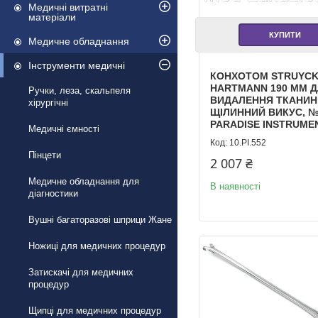
Медичні витратні
матеріали
КУПИТИ
Медичне обладнання
Інструменти медичні
КОНХОТОМ STRUYCK
HARTMANN 190 ММ 
Ручки, леза, скальпеля
ВИДАЛЕННЯ ТКАНИН
хірургічні
ЩІЛИННИЙ ВИКУС, №
PARADISE INSTRUME
Медичні ємності
10.PI.552
Пінцети
2 007 ₴
Медичне обладнання для
В наявності
діагностики
Вушні багаторазові шприци Жане
Ножиці для медичних процедур
Затискачі для медичних
процедур
Щипці для медичних процедур