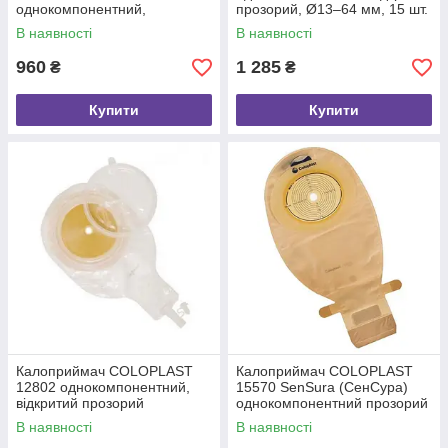
однокомпонентний,
прозорий, Ø13–64 мм, 15 шт.
відкритий, непрозорий,
В наявності
В наявності
подвійний пластир
960
1 285
₴
₴
Купити
Купити
Калоприймач COLOPLAST
Калоприймач COLOPLAST
12802 однокомпонентний,
15570 SenSura (СенСура)
відкритий прозорий
однокомпонентний прозорий
мішок відкритий
В наявності
В наявності