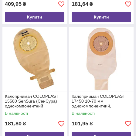
409,95
181,64
₴
₴
Купити
Купити
Калоприймач COLOPLAST
Калоприймач COLOPLAST
15580 SenSura (СенСура)
17450 10-70 мм
однокомпонентний
однокомпонентний,
непрозорий мішок відкритий
відкритий, непрозорий №1
В наявності
В наявності
181,80
101,95
₴
₴