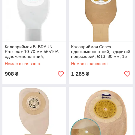
Калоприймач B. BRAUN
Калоприймач Casex
Proxima+ 10-70 мм 56510A,
однокомпонентний, відкритий
однокомпонентний,
непрозорий, Ø13–80 мм, 15
відкритий, прозорий,
шт.
Немає в наявності
Немає в наявності
подвійний пластир
908
1 285
₴
₴