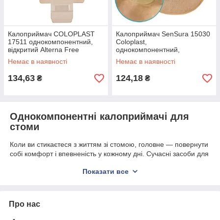
Калоприймач COLOPLAST
Калоприймач SenSura 15030
17511 однокомпонентний,
Coloplast,
відкритий Alterna Free
однокомпонентний,
Конвекс виріз 15-43 мм
непрозорий, закритий,
Немає в наявності
Немає в наявності
10мм-76 мм
134,63
124,18
₴
₴
Однокомпонентні калоприймачі для
стоми
Коли ви стикаєтеся з життям зі стомою, головне — повернути
собі комфорт і впевненість у кожному дні. Сучасні засоби для
догляду за стомою створені саме для цього.
Показати все
Однокомпонентні системи — найпростіше та найзручніше
рішення, яке можна уявити. Вся конструкція — єдине ціле, де
клейова пластина та мішечок вже з'єднані між собою. Вам не
потрібно нічого збирати, підганяти чи перевіряти
Про нас
з'єднання. Замовити їх можна в інтернет-магазині МедЗаказ.