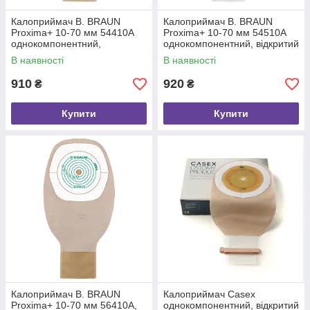
Калоприймач B. BRAUN
Калоприймач B. BRAUN
Proxima+ 10-70 мм 54410A
Proxima+ 10-70 мм 54510A
однокомпонентний,
однокомпонентний, відкритий
відкритий, непрозорий 10шт.
мішок з фільтром прозорий
В наявності
В наявності
10шт.
910
920
₴
₴
Купити
Купити
Калоприймач B. BRAUN
Калоприймач Casex
Proxima+ 10-70 мм 56410A,
однокомпонентний, відкритий