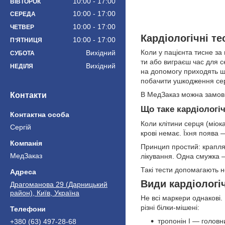
10:00
17:00
ВІВТОРОК
10:00
17:00
СЕРЕДА
10:00
17:00
ЧЕТВЕР
Кардіологічні т
10:00
17:00
ПʼЯТНИЦЯ
Коли у пацієнта тисне за
Вихідний
СУБОТА
ти або виграєш час для с
Вихідний
НЕДІЛЯ
на допомогу приходять шв
побачити ушкодження серц
В МедЗаказ можна замовит
Контакти
Що таке кардіологіч
Коли клітини серця (міока
Сергій
крові немає. Їхня поява 
Принцип простий: крапля 
МедЗаказ
лікування. Одна смужка 
Такі тести допомагають н
Види кардіологіч
Драгоманова 29 (Дарницький
район), Київ, Україна
Не всі маркери однакові. 
різні білки-мішені:
тропонін I — головн
+380 (63) 497-28-68