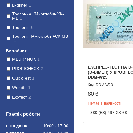
D-dimer
1
Тропонин І/Миоглобин/КК-
МВ
1
Тропонін
6
Тропонін I+міоглобін+СК-МВ
1
Виробник
MEDRYNOK
1
ЕКСПРЕС-ТЕСТ НА D
PROFICHECK
2
(D-DIMER) У КРОВІ E
DDM-W23
QuickTest
1
DDM-W23
Wondfo
1
80 ₴
Екотест
2
Немає в наявності
+380 (63) 497-28-68
Графік роботи
10:00
17:00
ПОНЕДІЛОК