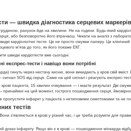
ести — швидка діагностика серцевих маркері
 грудиною, рахунок йде на хвилини. Не на години. Будь-який кардіол
ерця, або безповоротно його втрачаєш. Чекати на аналіз з лаборатор
идкі кардіологічні тести. Це не просто смужки паперу. Це клінічний 
евого м'яза до того, як його покаже ЕКГ.
и швидкі кардіотести вже сьогодні.
ні експрес-тести і навіщо вони потрібні
рда) гинуть через нестачу кисню, вони викидають у кров свій вміст.
— сигнал SOS від серця. Саме на цей сигнал і реагують експрес-тес
крові пацієнта, 15 хвилин очікування — і маєте результат. Дві смужк
— принаймні на цей момент, гострого пошкодження серця, ймовірно
е пропустити інфаркт у пацієнта з нетиповими симптомами та не го
них тестів
Вони з'являються в крові у різний час, і це треба розуміти для прав
ий доказ інфаркту. Якщо він є в крові — пошкодження міокарда ві