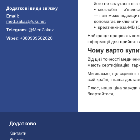
його не сплутаєш ні з
міоглобін — з'являє
— і він може підвищит
med.zakaz@ukr.net
допомагає виключити 
креатинкіназа-МВ (C
@MedZakaz
Найкраще працюють комбі
+380939502020
інформації для прийнятт
Чому варто купит
Від цієї точності медични
мають сертифікацію, гарну
Ми знаємо, що скринінг-т
всій країні, і наша доста
Плюс, наша ціна завжди к
Звертайтеся,
Додатково
Контакти
Відгуки