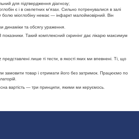
альний для підтвердження діагнозу;
оглобін є і в скелетних м'язах. Сильно потренувалися в залі
тку болю міоглобіну немає — інфаркт малоймовірний. Він
ки динаміки та обсягу ураження.
 показники. Такий комплексний скринінг дає лікарю максимум
 представлені лише ті тести, в якості яких ми впевнені. Ті, що
гли замовити товар і отримати його без затримок. Працюємо по
улаторій.
чесна вартість — три принципи, якими ми керуємось.