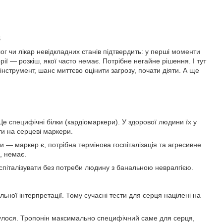
в
ог чи лікар невідкладних станів підтвердить: у перші моменти
ії — розкіш, якої часто немає. Потрібне негайне рішення. І тут
інструмент, шанс миттєво оцінити загрозу, почати діяти. А ще
 Це специфічні білки (кардіомаркери). У здорової людини їх у
ти на серцеві маркери.
и — маркер є, потрібна термінова госпіталізація та агресивне
, немає.
спіталізувати без потреби людину з банальною невралгією.
ильної інтерпретації. Тому сучасні тести для серця націлені на
дбулося. Тропонін максимально специфічний саме для серця,