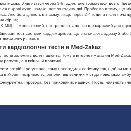
 чим іншим. З'являється через 3-6 годин, але тримається довго. Іде
ться в крові дуже швидко, вже за годину-дві. Проблема в тому, що мі
ись. Але його цінність в іншому: якщо через 2-4 години після поча
найгірше;
K-MB) — менш точний, ніж тропонін, але все ще корисний для оцін
новані тест-системи кардіомаркери, що визначають одразу 2 або 3
я зваженого рішення.
и кардіологічні тести в Med-Zakaz
х тестів залежить доля пацієнта. Тому в інтернет-магазині Med-Zakaz
 репутацію в клінічній практиці.
ести потрібні регулярно, тому налагодили логістику так, щоб ви мо
вка в Україні покриває всі регіони, від великих міст до невеликих амб
онкурентна і прозора, без прихованих націнок. Якість, наявність і 