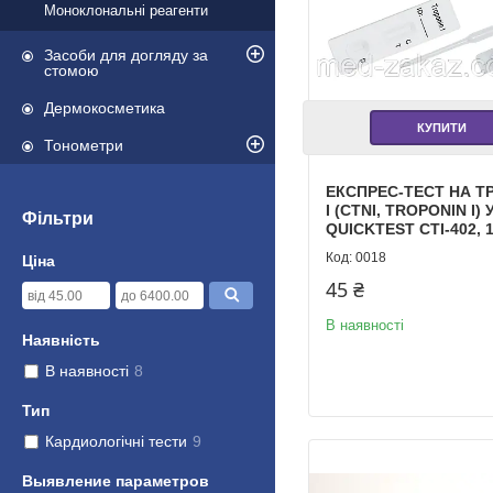
Моноклональні реагенти
Засоби для догляду за
стомою
Дермокосметика
КУПИТИ
Тонометри
ЕКСПРЕС-ТЕСТ НА Т
I (CTNI, TROPONIN I) 
Фільтри
QUICKTEST CTI-402, 1
0018
Ціна
45 ₴
В наявності
Наявність
В наявності
8
Тип
Кардиологічні тести
9
Выявление параметров