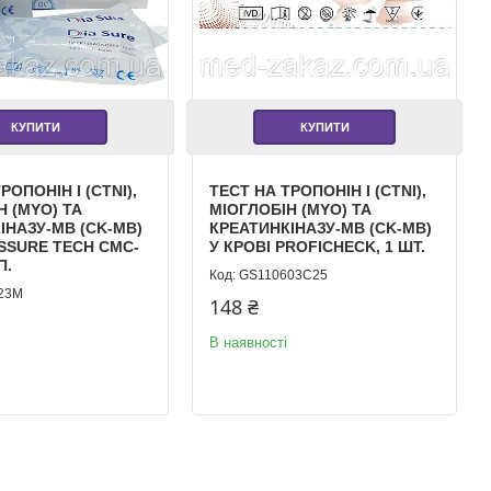
КУПИТИ
КУПИТИ
РОПОНІН I (CTNI),
ТЕСТ НА ТРОПОНІН I (CTNI),
Н (MYO) ТА
МІОГЛОБІН (MYO) ТА
ІНАЗУ-МВ (CK-MB)
КРЕАТИНКІНАЗУ-МВ (CK-MB)
ASSURE TECH CMC-
У КРОВІ PROFICHECK, 1 ШТ.
П.
GS110603C25
23M
148 ₴
В наявності