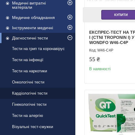
Медичні витратні
матеріали
КУПИТИ
Медичне обладнання
Інструменти медичні
ЕКСПРЕС-ТЕСТ НА Т
I (CTNI TROPONIN I) 
Діагностичні тести
WONDFO W46-C4P
Тести на грип та коронавірус
W46-C4P
55 ₴
Тести на інфекції
В наявності
Тести на наркотики
Онкологічні тести
Кардіологічні тести
Гінекологічні тести
Тести на алергію
Візуальні тест-смужки