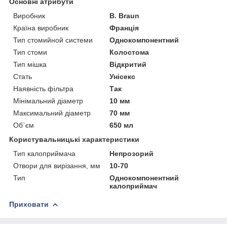
Основні атрибути
Виробник
B. Braun
Країна виробник
Франція
Тип стомийной системи
Однокомпонентний
Тип стоми
Колостома
Тип мішка
Відкритий
Стать
Унісекс
Наявність фільтра
Так
Мінімальний діаметр
10 мм
Максимальний діаметр
70 мм
Об`єм
650 мл
Користувальницькі характеристики
Тип калоприймача
Непрозорий
Отвори для вирізання, мм
10-70
Тип
Однокомпонентний
калоприймач
Приховати