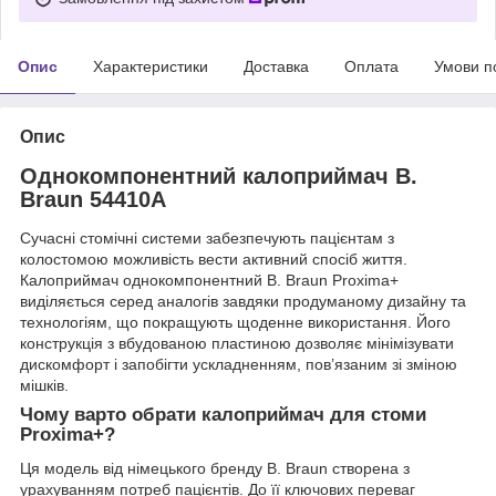
Опис
Характеристики
Доставка
Оплата
Умови п
Опис
Однокомпонентний калоприймач B.
Braun 54410A
Сучасні стомічні системи забезпечують пацієнтам з
колостомою можливість вести активний спосіб життя.
Калоприймач однокомпонентний B. Braun Proxima+
виділяється серед аналогів завдяки продуманому дизайну та
технологіям, що покращують щоденне використання. Його
конструкція з вбудованою пластиною дозволяє мінімізувати
дискомфорт і запобігти ускладненням, пов’язаним зі зміною
мішків.
Чому варто обрати калоприймач для стоми
Proxima+?
Ця модель від німецького бренду B. Braun створена з
урахуванням потреб пацієнтів. До її ключових переваг