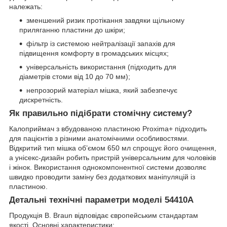
належать:
зменшений ризик протікання завдяки щільному
приляганню пластини до шкіри;
фільтр із системою нейтралізації запахів для
підвищення комфорту в громадських місцях;
універсальність використання (підходить для
діаметрів стоми від 10 до 70 мм);
непрозорий матеріал мішка, який забезпечує
дискретність.
Як правильно підібрати стомічну систему?
Калоприймач з вбудованою пластиною Proxima+ підходить
для пацієнтів з різними анатомічними особливостями.
Відкритий тип мішка об’ємом 650 мл спрощує його очищення,
а унісекс-дизайн робить пристрій універсальним для чоловіків
і жінок. Використання однокомпонентної системи дозволяє
швидко проводити заміну без додаткових маніпуляцій із
пластиною.
Детальні технічні параметри моделі 54410A
Продукція B. Braun відповідає європейським стандартам
якості. Основні характеристики: