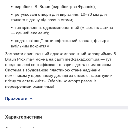
виробник: B. Braun (виробництво Франція);
регульовані отвори для вирізання: 10–70 мм для
точного підгону під розмір стоми;
тип кріплення: однокомпонентний (мішок і пластина
— єдиний елемент);
додаткові опції: антирефлюксний клапан, фільтр з
вугільним покриттям.
Замовити оригінальний однокомпонентний калоприймач B.
Braun Proxima+ можна на сайті med-zakaz.com.ua — тут
представлені сертифіковані товари з детальним описом.
Система з вбудованою пластиною стане надійним
помічником у щоденному догляді за стомою, гарантуючи
гігієну та естетичність. Оберіть комфорт разом із
перевіреними рішеннями!
Приховати
Характеристики