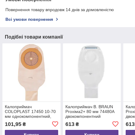
Повернення товару впродовж 14 днів за домовленістю
Всі умови повернення
Подібні товари компанії
Калоприймач
Калоприймач B. BRAUN
Кал
COLOPLAST 17450 10-70
Ргохіма2+ 80 мм 74480A
Ргох
мм однокомпонентний,
двокомпонентний
дво
відкритий, непрозорий №1
відкритий мішок з
відк
101,95
613
613
₴
₴
фільтром прозорий №10
філь
№1
Купити
Купити