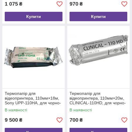
1 075
970
₴
₴
Купити
Купити
Термопапір для
Термопапір для
відеопринтера, 110мм×18м,
відеопринтера, 110мм×20м,
Sony UPP-110HA, для чорно-
CLINICAL-110HD, для чорно-
білого друку, тип II, 10
білого друку, (High Density),
В наявності
В наявності
рулонів
тип II, 1 шт.
9 500
700
₴
₴