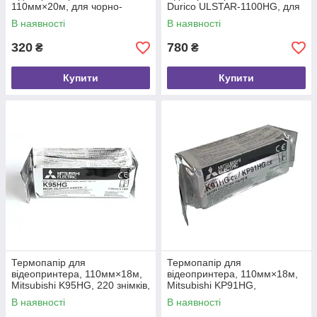
110мм×20м, для чорно-
Durico ULSTAR-1100HG, для
білого друку, 1 шт.
чорно-білого друку,
В наявності
В наявності
глянцевий, 1 шт.
320
780
₴
₴
Купити
Купити
Термопапір для
Термопапір для
відеопринтера, 110мм×18м,
відеопринтера, 110мм×18м,
Mitsubishi K95HG, 220 знімків,
Mitsubishi KP91HG,
1 шт.
глянцевий, 1 шт.
В наявності
В наявності