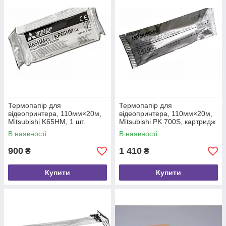
Термопапір для
Термопапір для
відеопринтера, 110мм×20м,
відеопринтера, 110мм×20м,
Mitsubishi K65HM, 1 шт.
Mitsubishi PK 700S, картридж
для кольорових
В наявності
В наявності
відеопринтерів, 1 шт.
900
1 410
₴
₴
Купити
Купити