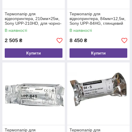
Термопапір для
Термопапір для
відеопринтера, 210мм×25м,
відеопринтера, 84мм×12,5м,
Sony UPP-210HD, для чорно-
Sony UPP-84HG, глянцевий
білого друку, висока
(High Glossy), для чорно-
В наявності
В наявності
щільність, 1 шт.
білого друку, 10 рулонів
2 505
8 450
₴
₴
Купити
Купити
Термопапір для
Термопапір для