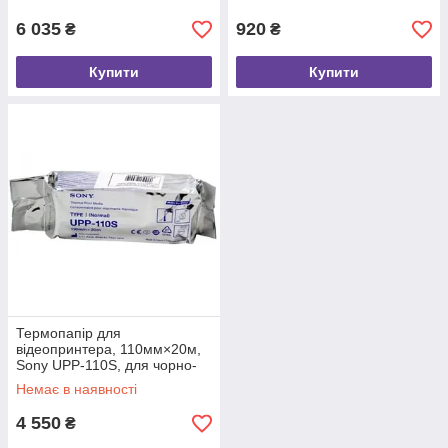
V, 1 шт.
6 035
920
₴
₴
Купити
Купити
Термопапір для
відеопринтера, 110мм×20м,
Sony UPP-110S, для чорно-
білого друку, тип I, 10 рулонів
Немає в наявності
4 550
₴