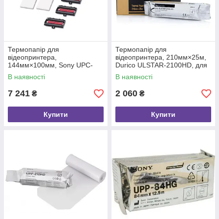
Термопапір для
Термопапір для
відеопринтера,
відеопринтера, 210мм×25м,
144мм×100мм, Sony UPC-
Durico ULSTAR-2100HD, для
21L, кольоровий, 1 упаковка
чорно-білого друку, висока
В наявності
В наявності
щільність, 1 шт.
7 241
2 060
₴
₴
Купити
Купити