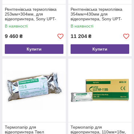
Рентгенівська термоплівка
Рентгенівська термоплівка
253мм×304мм, для
354мм×430мм для
відеопринтера, Sony UPT-
відеопринтера, Sony UPT-
512BL, 1 упаковка
517BL, 1 упаковка
В наявності
В наявності
9 460
11 204
₴
₴
Купити
Купити
Термопапір для
Термопапір для
відеопринтера Твел
відеопринтера, 110мм×18м,