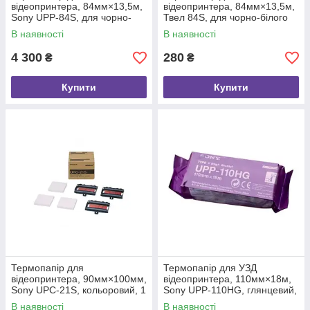
відеопринтера, 84мм×13,5м,
відеопринтера, 84мм×13,5м,
Sony UPP-84S, для чорно-
Твел 84S, для чорно-білого
білого друку, 10 рулонів
друку, стандартний, 1 шт.
В наявності
В наявності
4 300
280
₴
₴
Купити
Купити
Термопапір для
Термопапір для УЗД
відеопринтера, 90мм×100мм,
відеопринтера, 110мм×18м,
Sony UPC-21S, кольоровий, 1
Sony UPP-110HG, глянцевий,
упаковка
для чорно-білого друку, тип
В наявності
В наявності