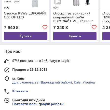
Отоскоп KaWe ЕВРОЛАЙТ
Отоскоп ветеринарний
Ото
C30 OP LED
операційний KaWe
ПИК
ЕВРОЛАЙТ VET C30 OP
стан
2,5 В
7 940
7 340
4 2
₴
₴
Купити
Купити
Про нас
97% позитивних з 148 відгуків за рік
Працює з 26.12.2018
м. Київ
Драгоманова 29 (Дарницький район), Київ, Україна
Контакти
Сьогодні вихідний
Показати весь графік роботи