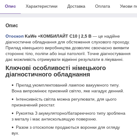
Опис
Характеристики
Доставка
Оплата
Умови п
Опис
Отоскоп
KaWe «КОМБИЛАЙТ C10 | 2,5 В
— це надійне
діагностичне обладнання для обстеження слухового проходу.
Прилад німецького виробництва дозволяє своєчасно виявити
стороннє тіло, поліпи або інші патології. Точне діагностування
дає можливість отримувати відмінні результати в лікуванні.
Ключові особливості німецького
діагностичного обладнання
Прилад укомплектований лампою вакуумного типу.
Вона випромінює приємний світло, яке нагадує денний.
Інтенсивність світла можна регулювати, для цього
призначений реостат.
Рукоятка З акумуляторно/батареечного типу зроблена
з металу і має антискользящую поверхню.
Разом з отоскопом продаються воронки для огляду
вух.