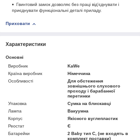
Гвинтовий замок дозволяє без праці від'єднувати і
приєднувати функціональні деталі приладу.
Приховати
Характеристики
Основні
Виробник
KaWe
Країна виробник
Німеччина
Особливості
Для обстеження
зовнішнього слухового
проходу і барабанної
перетинки
Упаковка
Сумка на блискавці
Лампа
Вакуумна
Корпус
Якісного вуглепластик
Реостат
Є
Батарейки
2 Baby тип C, (не входять в
комплект поставки)