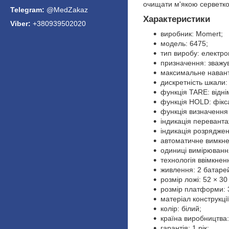
очищати м'якою серветко
@MedZakaz
Характеристики
+380939502020
виробник: Momert;
модель: 6475;
тип виробу: електрон
призначення: зважув
максимальне навант
дискретність шкали: 
функція TARE: відні
функція HOLD: фікса
функція визначення 
індикація переванта
індикація розряджен
автоматичне вимкне
одиниці вимірювання:
технологія ввімкнен
живлення: 2 батаре
розмір ложі: 52 × 30
розмір платформи: 3
матеріал конструкці
колір: білий;
країна виробництва
гарантія: 1 рік;