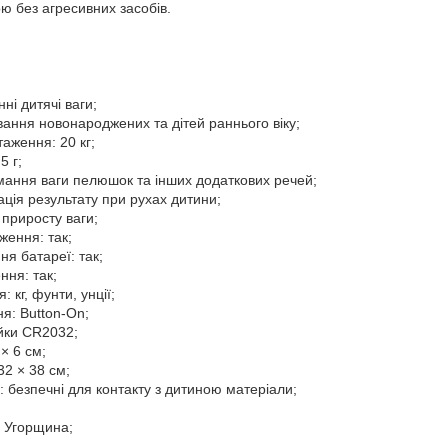
ю без агресивних засобів.
ні дитячі ваги;
ання новонароджених та дітей раннього віку;
аження: 20 кг;
5 г;
мання ваги пелюшок та інших додаткових речей;
ція результату при рухах дитини;
приросту ваги;
ження: так;
ня батареї: так;
ння: так;
 кг, фунти, унції;
ня: Button-On;
йки CR2032;
 × 6 см;
2 × 38 см;
ї: безпечні для контакту з дитиною матеріали;
: Угорщина;