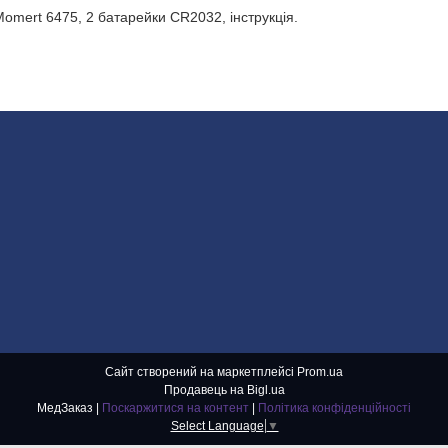
Momert 6475, 2 батарейки CR2032, інструкція.
Сайт створений на маркетплейсі
Prom.ua
Продавець на Bigl.ua
МедЗаказ |
Поскаржитися на контент
|
Політика конфіденційності
Select Language
▼