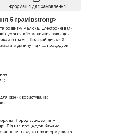
Інформація для замовлення
ня 5 грамівstrong>
 та розвитку малюка. Електронні ваги
ніх умовах або медичних закладах.
роком 5 грамів. Великий дисплей
змістити дитину під час процедури.
ння;
ми;
ля різних користувачів;
рою.
оверхню. Перед зважуванням
рі. Під час процедури бажано
икористання ложу та платформу варто