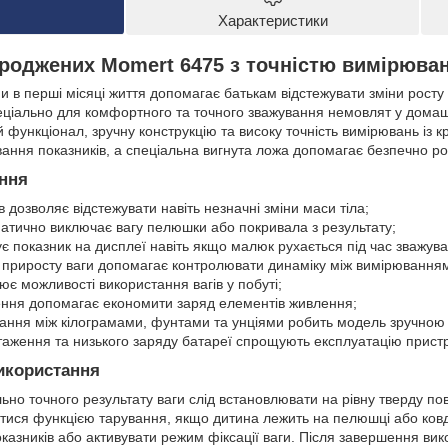
Характеристики
роджених Momert 6475 з точністю вимірюван
и в перші місяці життя допомагає батькам відстежувати зміни росту
еціально для комфортного та точного зважування немовлят у домаш
функціонал, зручну конструкцію та високу точність вимірювань із к
ання показників, а спеціальна вигнута ложа допомагає безпечно ро
ння
в дозволяє відстежувати навіть незначні зміни маси тіла;
атично виключає вагу пелюшки або покривала з результату;
 показник на дисплеї навіть якщо малюк рухається під час зважува
 приросту ваги допомагає контролювати динаміку між вимірювання
є можливості використання вагів у побуті;
ння допомагає економити заряд елементів живлення;
ання між кілограмами, фунтами та унціями робить модель зручною д
таження та низького заряду батареї спрощують експлуатацію прист
икористання
но точного результату ваги слід встановлювати на рівну тверду п
тися функцією тарування, якщо дитина лежить на пелюшці або ковд
показників або активувати режим фіксації ваги. Після завершення в