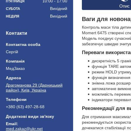
10:00
17:00
ПʼЯТНИЦЯ
Опис
Вихідний
СУБОТА
Вихідний
НЕДІЛЯ
Ваги для новона
Контроль маси тіла дитин
Momert 6475 створені сп
Контакти
Модель поєднує сучасний 
забезпечує швидке зчитув
Сергій
Переваги використа
дискретність 5 грамі
функція TARE автом
МедЗаказ
режим HOLD утримує
функція визначення
знімна ложа розширю
Драгоманова 29 (Дарницький
автоматичне вимкне
район), Київ, Україна
можливість перемик
індикатори переван
+380 (63) 497-28-68
Рекомендації для в
Для отримання максималь
рекомендується скориста
дочекатися стабілізації 
med.zakaz@ukr.net