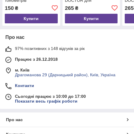
тонометрів
DOCTOR для
DOC
новонароджених (7-12
ново
150
265
265
₴
₴
см), 2 трубки C2N
см),
Купити
Купити
Про нас
97% позитивних з 148 відгуків за рік
Працює з 26.12.2018
м. Київ
Драгоманова 29 (Дарницький район), Київ, Україна
Контакти
Сьогодні працює з 10:00 до 17:00
Показати весь графік роботи
Про нас