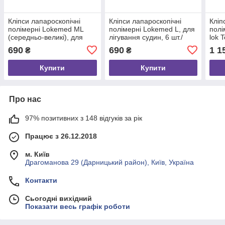
Кліпси лапароскопічні
Кліпси лапароскопічні
Кліп
полімерні Lokemed ML
полімерні Lokemed L, для
полі
(середньо-великі), для
лігування судин, 6 шт./
lok 
лігування судин, 6 шт./
касета
лігу
690
690
1 1
₴
₴
касета
карт
Купити
Купити
Про нас
97% позитивних з 148 відгуків за рік
Працює з 26.12.2018
м. Київ
Драгоманова 29 (Дарницький район), Київ, Україна
Контакти
Сьогодні вихідний
Показати весь графік роботи