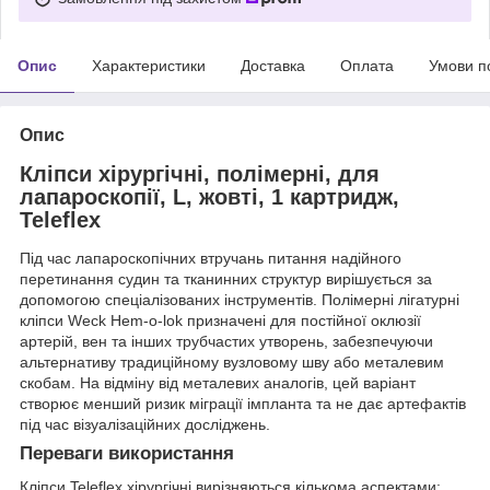
Опис
Характеристики
Доставка
Оплата
Умови п
Опис
Кліпси хірургічні, полімерні, для
лапароскопії, L, жовті, 1 картридж,
Teleflex
Під час лапароскопічних втручань питання надійного
перетинання судин та тканинних структур вирішується за
допомогою спеціалізованих інструментів. Полімерні лігатурні
кліпси Weck Hem-o-lok призначені для постійної оклюзії
артерій, вен та інших трубчастих утворень, забезпечуючи
альтернативу традиційному вузловому шву або металевим
скобам. На відміну від металевих аналогів, цей варіант
створює менший ризик міграції імпланта та не дає артефактів
під час візуалізаційних досліджень.
Переваги використання
Кліпси Teleflex хірургічні вирізняються кількома аспектами: