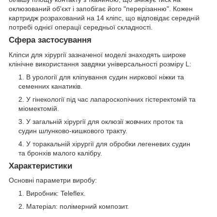
оклюзований об'єкт і запобігає його "перерізанню". Кожен
картридж розрахований на 14 кліпс, що відповідає середній
потребі однієї операції середньої складності.
Сфера застосування
Кліпси для хірургії зазначеної моделі знаходять широке
клінічне використання завдяки універсальності розміру L:
В урології для кліпування судин ниркової ніжки та
семенних канатиків.
У гінекології під час лапароскопічних гістеректомій та
міомектомій.
У загальній хірургії для оклюзії жовчних проток та
судин шлунково-кишкового тракту.
У торакальній хірургії для обробки легеневих судин
та бронхів малого калібру.
Характеристики
Основні параметри виробу:
Виробник: Teleflex.
Матеріал: полімерний композит.