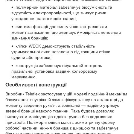
полімерний матеріал забезпечує біосумісність та
відсутність електропровідності, що знижує ризик
ушкодження навколишніх тканин;
система фіксації дає змогу чітко контролювати
момент затискання, що зменшує ймовірність неповного
змикання браншів;
кліпси WECK демонструють стабільність
утримувальної сили незалежно від товщини стінки
судини або протоки;
конструкція забезпечує візуальний контроль
правильної установки завдяки кольоровому
маркуванню.
Особливості конструкції
Виробник Teleflex застосував у цій моделі подвійний механізм
блокування: внутрішній замок фіксує кліпсу на аплікаторі до
моменту зведення руків'я, а зовнішній — надійно утримує
зведені бранші навколо тканини. Така будова дозволяє
виконувати маніпуляцію однією рукою без додаткових
пристроїв. Полімерні кліпси мають асиметричну форму
робочої частини: нижня бранша є ширшою та забезпечує
більшу площу контакту з тканиною, що знижує тиск на