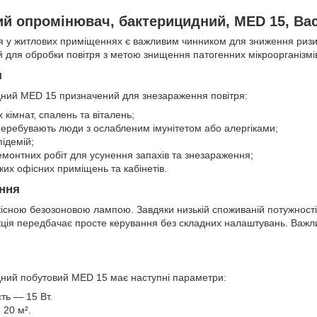
й опромінювач, бактерицидний, MED 15, Bac
ря у житлових приміщеннях є важливим чинником для зниження риз
 для обробки повітря з метою знищення патогенних мікроорганізмі
я
ний MED 15 призначений для знезараження повітря:
 кімнат, спалень та віталень;
перебувають люди з ослабленим імунітетом або алергіками;
підемій;
монтних робіт для усунення запахів та знезараження;
их офісних приміщень та кабінетів.
ння
кісною безозоновою лампою. Завдяки низькій споживаній потужност
кція передбачає просте керування без складних налаштувань. Важл
ний побутовий MED 15 має наступні параметри:
ть — 15 Вт.
20 м².