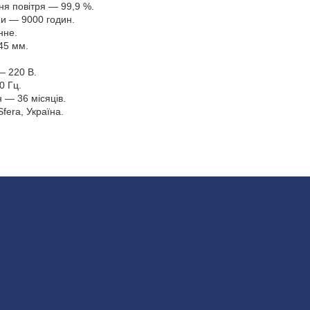
ня повітря — 99,9 %.
и — 9000 годин.
нне.
45 мм.
— 220 В.
0 Гц.
 — 36 місяців.
fera, Україна.