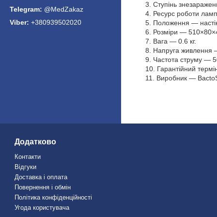
Ступінь знезаражен
@MedZakaz
Ресурс роботи ламп
+380939502020
Положення — насті
Розміри — 510×80×
Вага — 0.6 кг.
Напруга живлення 
Частота струму — 5
Гарантійний термін
Виробник — BactoS
Додатково
Контакти
Відгуки
Доставка і оплата
Повернення і обмін
Політика конфіденційності
Угода користувача