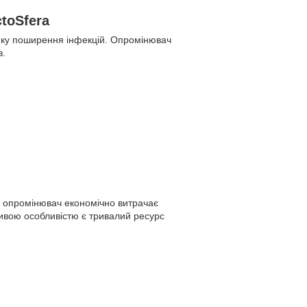
toSfera
ику поширення інфекцій. Опромінювач
в.
і опромінювач економічно витрачає
ивою особливістю є тривалий ресурс