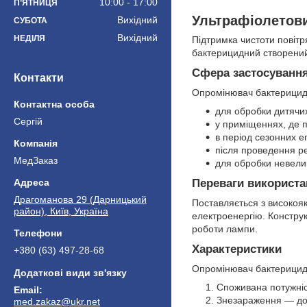
10:00
17:00
ПʼЯТНИЦЯ
Ультрафіолетови
Вихідний
СУБОТА
Вихідний
НЕДІЛЯ
Підтримка чистоти повіт
бактерицидний створений
Сфера застосуванн
Контакти
Опромінювач бактерицид
для обробки дитячих
Сергій
у приміщеннях, де 
в період сезонних е
після проведення ре
МедЗаказ
для обробки невелик
Переваги використа
Драгоманова 29 (Дарницький
Поставляється з високоя
район), Київ, Україна
електроенергію. Констру
роботи лампи.
Характеристики
+380 (63) 497-28-68
Опромінювач бактерицид
Споживана потужніс
Знезараження — до 
med.zakaz@ukr.net