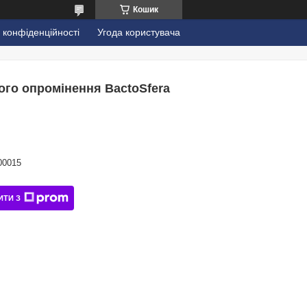
Кошик
 конфіденційності
Угода користувача
го опромінення BactoSfera
00015
ИТИ З