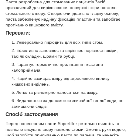
Паста розроблена для стомованих пацієнтів.Засіб
призначений для вирівнювання поверхні шкіри навколо
стомального отвору. Створюючи ідеально гладку основу,
паста забезпечує надійну фіксацію пластини та запобігає
протіканню кишкового вмісту.
Переваги:
Універсально підходить для всіх типів стом.
Ефективно заповнює та вирівнює нерівності шкіри,
такі як складки, шрами та рубці.
Гарантує герметичне прилягання пластини
калоприймача.
Надійно захищає шкіру від агресивного впливу
кишкових виділень.
Легко та рівномірно наноситься на шкіру.
Видаляється за допомогою звичайної теплої води, не
залишаючи слідів.
Спосіб застосування
Перед нанесенням пасти Superfiller ретельно очистіть та
повністю висушіть шкіру навколо стоми. Змочіть руки водою,
щоб запобігти прилипанню пасти до пальців, та нанесіть