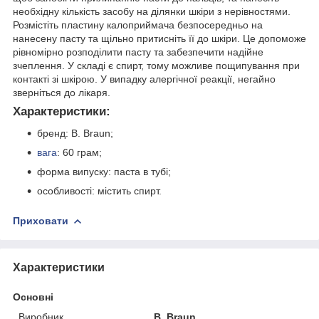
необхідну кількість засобу на ділянки шкіри з нерівностями.
Розмістіть пластину калоприймача безпосередньо на
нанесену пасту та щільно притисніть її до шкіри. Це допоможе
рівномірно розподілити пасту та забезпечити надійне
зчеплення. У складі є спирт, тому можливе пощипування при
контакті зі шкірою. У випадку алергічної реакції, негайно
зверніться до лікаря.
Характеристики:
бренд: B. Braun;
вага
: 60 грам;
форма випуску: паста в тубі;
особливості: містить спирт.
Приховати
Характеристики
Основні
Виробник
B. Braun