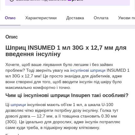
Опис
Характеристики
Доставка
Оплата
Умови п
Опис
Шприц INSUMED 1 мл 30G x 12,7 мм для
введення інсуліну
Хочете, щоб ваше лікування було легшим і без зайвих
проблем? Тоді зверніть увагу на
інсулінові шприци
INSUMED 1
мл 30G x 12,7 мм! Це просто знахідка для діабетиків, адже
вони створені для того, щоб вводити інсулін під шкіру було
максимально комфортно і точно.
Чим ці інсулінові шприци Insupen такі особливі?
Ці
шприци
інсулінові мають об'єм 1 мл, а шкала U-100
дозволяє чітко відміряти потрібну дозу інсуліну. Голка тут
доволі довга — 12,7 мм, а її товщина становить 0.30 мм
(30G). Це ідеально для дорослих, адже інсулін потрапляє
саме куди треба, в підшкірну жирову клітковину.