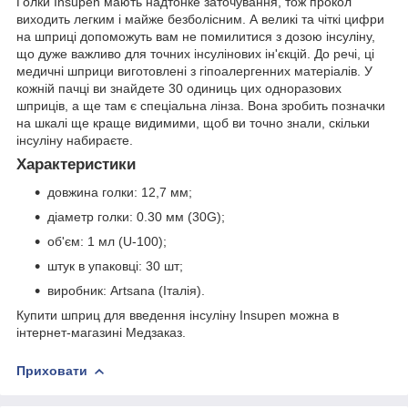
Голки Insupen мають надтонке заточування, тож прокол
виходить легким і майже безболісним. А великі та чіткі цифри
на шприці допоможуть вам не помилитися з дозою інсуліну,
що дуже важливо для точних інсулінових ін'єкцій. До речі, ці
медичні шприци виготовлені з гіпоалергенних матеріалів. У
кожній пачці ви знайдете 30 одиниць цих одноразових
шприців, а ще там є спеціальна лінза. Вона зробить позначки
на шкалі ще краще видимими, щоб ви точно знали, скільки
інсуліну набираєте.
Характеристики
довжина голки: 12,7 мм;
діаметр голки: 0.30 мм (30G);
об'єм: 1 мл (U-100);
штук в упаковці: 30 шт;
виробник: Artsana (Італія).
Купити шприц для введення інсуліну Insupen можна в
інтернет-магазині Медзаказ.
Приховати