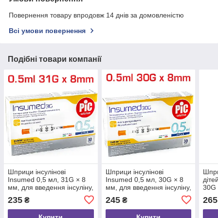
Повернення товару впродовж 14 днів за домовленістю
Всі умови повернення
Подібні товари компанії
Шприци інсулінові
Шприци інсулінові
Шпри
Insumed 0,5 мл, 31G × 8
Insumed 0,5 мл, 30G × 8
діте
мм, для введення інсуліну,
мм, для введення інсуліну,
30G 
30 шт.
30 шт.
інсул
235
245
265
₴
₴
Купити
Купити