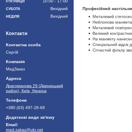
10:00
17:00
ПʼЯТНИЦЯ
Вихідний
Професійний настільн
СУБОТА
Вихідний
Металевий стетоскоп
НЕДІЛЯ
Нейлонова манжета 
Металевий повітрян
Контакти
Великий контрастни
На манжету нанесені
Спеціальний відсік 
Сітчастий фільтр зв
Сергій
МедЗаказ
Драгоманова 29 (Дарницький
район), Київ, Україна
+380 (63) 497-28-68
med.zakaz@ukr.net