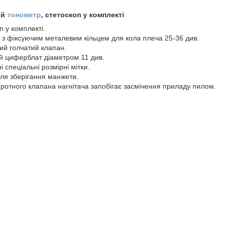
ий
тонометр
, стетоскоп у комплекті
 у комплекті.
з фіксуючим металевим кільцем для кола плеча 25-36 див.
ий голчатий клапан.
й циферблат діаметром 11 див.
 спеціальні розмірні мітки.
для зберігання манжети.
оротного клапана нагнітача запобігає засмічення приладу пилом.