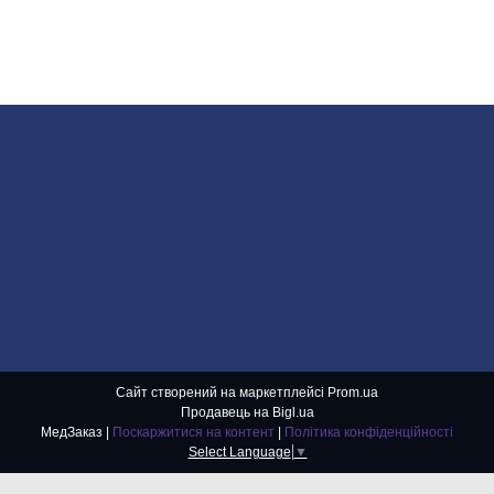
Сайт створений на маркетплейсі
Prom.ua
Продавець на Bigl.ua
МедЗаказ |
Поскаржитися на контент
|
Політика конфіденційності
Select Language
▼