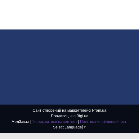
Сайт створений на маркетплейсі
Prom.ua
Продавець на Bigl.ua
МедЗаказ |
Поскаржитися на контент
|
Політика конфіденційності
Select Language
▼