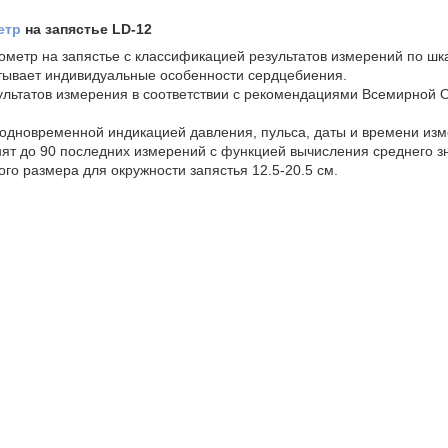
етр
на запястье LD-12
ометр на запястье с классификацией результатов измерений по шк
тывает индивидуальные особенности сердцебиения.
льтатов измерения в соответствии с рекомендациями Всемирной 
одновременной индикацией давления, пульса, даты и времени изм
нят до 90 последних измерений с функцией вычисления среднего з
го размера для окружности запястья 12.5-20.5 см.