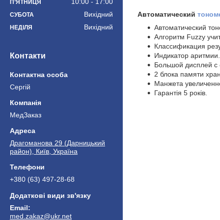
10:00
17:00
ПʼЯТНИЦЯ
Вихідний
Автоматический
тоном
СУБОТА
Вихідний
Автоматический тон
НЕДІЛЯ
Алгоритм Fuzzy учи
Классификация резу
Контакти
Индикатор аритмии.
Большой дисплей с 
2 блока памяти хра
Манжета увеличенно
Сергій
Гарантія 5 років.
МедЗаказ
Драгоманова 29 (Дарницький
район), Київ, Україна
+380 (63) 497-28-68
med.zakaz@ukr.net