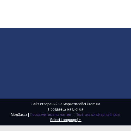
Сайт створений на маркетплейсі
Prom.ua
Продавець на Bigl.ua
МедЗаказ |
Поскаржитися на контент
|
Політика конфіденційності
Select Language
▼