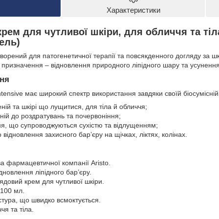
Характеристики
рем для чутливої шкіри, для обличчя та тіла,
гель)
творений для патогенетичної терапії та повсякденного догляду за 
призначення – відновлення природного ліпідного шару та усунення в
ння
intensive має широкий спектр використання завдяки своїй біосумісні
ній та шкірі що лущитися, для тіла й обличчя;
ьній до роздратувань та почервоніння;
ня, що супроводжуються сухістю та відлущенням;
 відновлення захисного бар’єру на щічках, ліктях, колінах.
а фармацевтичної компанії Aristo.
новлення ліпідного бар’єру.
ядовий крем для чутливої шкіри.
100 мл.
стура, що швидко всмоктується.
чя та тіла.