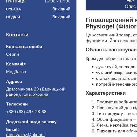
10:00
17:00
ПʼЯТНИЦЯ
Опис
Вихідний
СУБОТА
Вихідний
НЕДІЛЯ
Гіпоалергенний к
Physiogel (Фізіо
Контакти
Це косметичний товар, с
функціями. Його основне 
Область застосува
Сергій
Крем для обличчя і тіла 
дуже сухій, зневодне
МедЗаказ
чутливій шкірі, схил
станах після загоєн
потребі інтенсивного
Драгоманова 29 (Дарницький
Характеристики
район), Київ, Україна
Продукт виробництв
Призначений для від
+380 (63) 497-28-68
Тип продукту – догл
Обсяг фасування – 
Легка, неклейка тек
Підходить для облич
med.zakaz@ukr.net