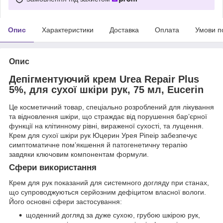
Опис
Характеристики
Доставка
Оплата
Умови п
Опис
Депігментуючий крем Urea Repair Plus
5%, для сухої шкіри рук, 75 мл, Eucerin
Це косметичний товар, спеціально розроблений для лікування
та відновлення шкіри, що страждає від порушення бар’єрної
функції на клітинному рівні, вираженої сухості, та лущення.
Крем для сухої шкіри рук Юцерин Урея Ріпеір забезпечує
симптоматичне пом’якшення й патогенетичну терапію
завдяки ключовим компонентам формули.
Сфери використання
Крем для рук показаний для системного догляду при станах,
що супроводжуються серйозним дефіцитом власної вологи.
Його основні сфери застосування:
щоденний догляд за дуже сухою, грубою шкірою рук,