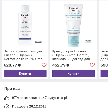
Заспокійливий шампунь
Крем для рук Eucerin
Гель
Eucerin (Юцерин)
(Юцерин) Atopi Control,
(Юце
DermoCapillaire 5% Urea
інтенсивний догляд для
для 
для сухої та подразненої
сухої та атопічної шкіри,
шкір
628,77
452,79
690
₴
₴
шкіри голови, 250 мл (арт.
75 мл (арт. 89744)
69657)
Купити
Купити
Про нас
97% позитивних з 147 відгуків за рік
Працює з 26.12.2018