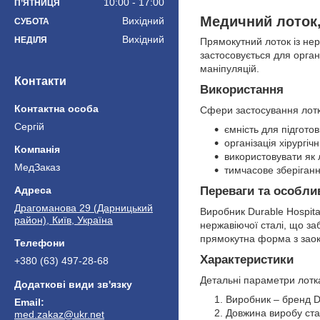
10:00
17:00
ПʼЯТНИЦЯ
Медичний лоток, 
Вихідний
СУБОТА
Вихідний
НЕДІЛЯ
Прямокутний лоток із нер
застосовується для орган
маніпуляцій.
Контакти
Використання
Сфери застосування лот
Сергій
ємність для підготов
організація хірургіч
використовувати як л
МедЗаказ
тимчасове зберіганн
Переваги та особли
Драгоманова 29 (Дарницький
Виробник Durable Hospita
район), Київ, Україна
нержавіючої сталі, що за
прямокутна форма з заок
Характеристики
+380 (63) 497-28-68
Детальні параметри лотк
Виробник – бренд Du
Довжина виробу ста
med.zakaz@ukr.net