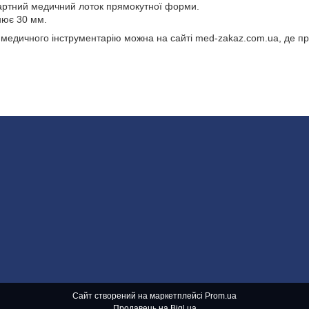
артний медичний лоток прямокутної форми.
нює 30 мм.
я медичного інструментарію можна на сайті med-zakaz.com.ua, де 
Сайт створений на маркетплейсі
Prom.ua
Продавець на Bigl.ua