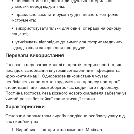
переконатися в цілості індивідуальної стерильної
упаковки перед відкриттям;
правильно захопити рукоятку для повного контролю
інструмента;
використовувати тільки для однієї операції на одному
пацієнті;
утилізувати відповідно до вимог для гострих медичних
відходів після завершення процедури.
Переваги використання
Головною перевагою моделі є гарантія стерильності та, як
наслідок, запобігання внутрішньолікарняним інфекціям та
крос-контамінації. Одноразове використання усуває
необхідність дорогого та трудомісткого процесу повторної
стерилізації, що також зберігає час медичного персоналу.
Постійна гострота леза кожного нового скальпеля забезпечує
чистий розріз без зайвої травматизації тканин.
Характеристики
Основним параметрам виробу приділено особливу увагу під
час виробництва:
Виробник — авторитетна компанія Medicare.