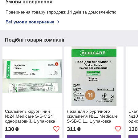
Умови повернення
Повернення товару впродовж 14 днів за домовленістю
Всі умови повернення
Подібні товари компанії
Скальпель хірургічний
Леза для хірургічного
Скал
№24 Medicare S-S-C 24
скальпеля №11 Medicare
№10 
одноразовий, 1 упаковка
S-SB-C 11, 1 упаковка
одно
(10 шт.)
(100 шт.)
(10 ш
130
311
130
₴
₴