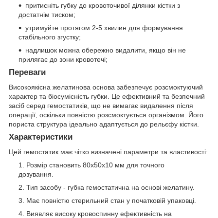
притисніть губку до кровоточивої ділянки кістки з
достатнім тиском;
утримуйте протягом 2-5 хвилин для формування
стабільного згустку;
надлишок можна обережно видалити, якщо він не
прилягає до зони кровотечі;
Переваги
Високоякісна желатинова основа забезпечує розсмоктуючий
характер та біосумісність губки. Це ефективний та безпечний
засіб серед гемостатиків, що не вимагає видалення після
операції, оскільки повністю розсмоктується організмом. Його
пориста структура ідеально адаптується до рельєфу кістки.
Характеристики
Цей гемостатик має чітко визначені параметри та властивості:
Розмір становить 80x50x10 мм для точного
дозування.
Тип засобу - губка гемостатична на основі желатину.
Має повністю стерильний стан у початковій упаковці.
Виявляє високу кровоспинну ефективність на