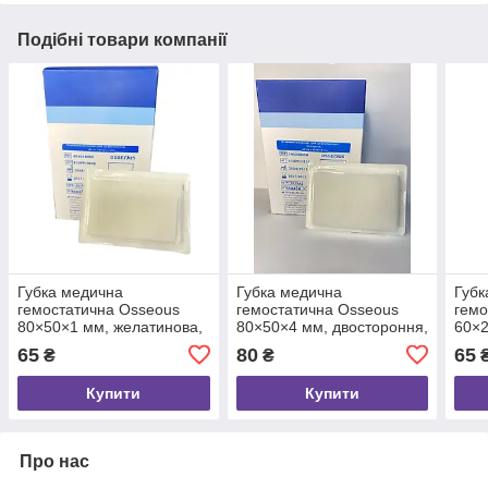
Подібні товари компанії
Губка медична
Губка медична
Губк
гемостатична Osseous
гемостатична Osseous
гемо
80×50×1 мм, желатинова,
80×50×4 мм, двостороння,
60×2
для гемостазу, 1 шт.
желатинова, для
для 
65
80
65
₴
₴
гемостазу, 1 шт.
Купити
Купити
Про нас