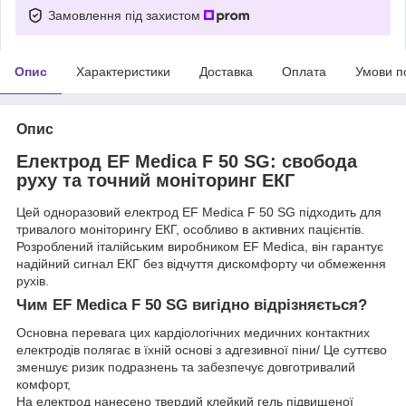
Замовлення під захистом
Опис
Характеристики
Доставка
Оплата
Умови п
Опис
Електрод EF Medica F 50 SG: свобода
руху та точний моніторинг ЕКГ
Цей одноразовий електрод EF Medica F 50 SG підходить для
тривалого моніторингу ЕКГ, особливо в активних пацієнтів.
Розроблений італійським виробником EF Medica, він гарантує
надійний сигнал ЕКГ без відчуття дискомфорту чи обмеження
рухів.
Чим EF Medica F 50 SG вигідно відрізняється?
Основна перевага цих кардіологічних медичних контактних
електродів полягає в їхній основі з адгезивної піни/ Це суттєво
зменшує ризик подразнень та забезпечує довготривалий
комфорт,
На електрод нанесено твердий клейкий гель підвищеної