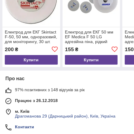
Електрод для ЕКГ Skintact
Електрод для ЕКГ 50 мм
Елек
F-50, 50 мм, одноразовий,
EF Medica F 50 LG
Medi
для моніторингу, 30 шт.
адгезійна піна, рідкий
адге
гель, для моніторингу,
гель
200
155
150
₴
₴
62.050.03, 30 шт.
62.0
Купити
Купити
Про нас
97% позитивних з 148 відгуків за рік
Працює з 26.12.2018
м. Київ
Драгоманова 29 (Дарницький район), Київ, Україна
Контакти