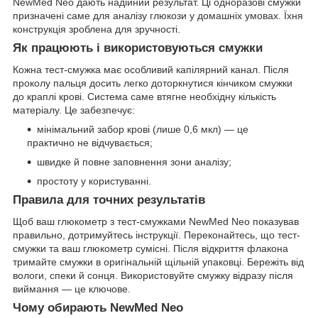
NewMed Neo дають надійний результат. Ці одноразові смужки
призначені саме для аналізу глюкози у домашніх умовах. Їхня
конструкція зроблена для зручності.
Як працюють і використовуються смужки
Кожна тест-смужка має особливий капілярний канал. Після
проколу пальця досить легко доторкнутися кінчиком смужки
до краплі крові. Система саме втягне необхідну кількість
матеріалу. Це забезпечує:
мінімальний забор крові (лише 0,6 мкл) — це
практично не відчувається;
швидке й повне заповнення зони аналізу;
простоту у користуванні.
Правила для точних результатів
Щоб ваш глюкометр з тест-смужками NewMed Neo показував
правильно, дотримуйтесь інструкції. Переконайтесь, що тест-
смужки та ваш глюкометр сумісні. Після відкриття флакона
тримайте смужки в оригінальній щільній упаковці. Бережіть від
вологи, спеки й сонця. Використовуйте смужку відразу після
виймання — це ключове.
Чому обирають NewMed Neo