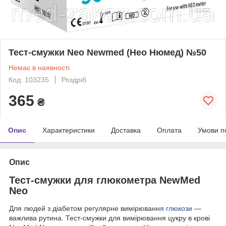
Тест-смужки Neo Newmed (Нео Нюмед) №50
Немає в наявності
Код: 103235
Роздріб
365
₴
Опис
Характеристики
Доставка
Оплата
Умови п
Опис
Тест-смужки для глюкометра NewMed
Neo
Для людей з діабетом регулярне вимірюванн
я глюкози
—
важлива рутина. Тест-смужки для вимірювання цукру в крові