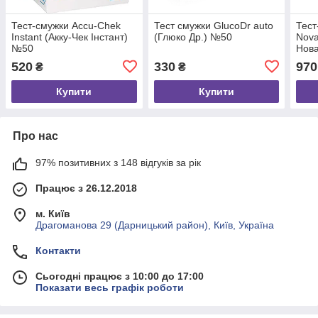
Тест-смужки Accu-Chek
Тест смужки GlucoDr auto
Тест
Instant (Акку-Чек Інстант)
(Глюко Др.) №50
Nova
№50
Нов
520
330
970
₴
₴
Купити
Купити
Про нас
97% позитивних з 148 відгуків за рік
Працює з 26.12.2018
м. Київ
Драгоманова 29 (Дарницький район), Київ, Україна
Контакти
Сьогодні працює з 10:00 до 17:00
Показати весь графік роботи