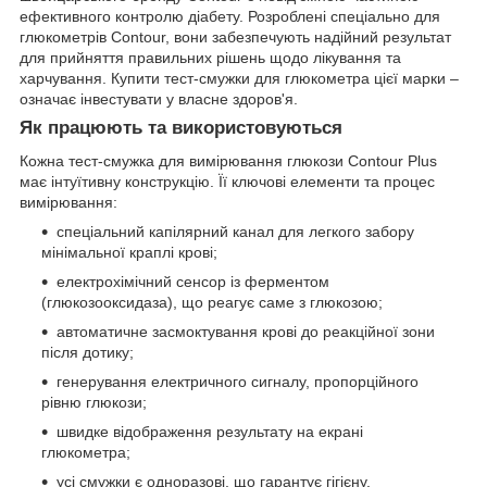
ефективного контролю діабету. Розроблені спеціально для
глюкометрів Contour, вони забезпечують надійний результат
для прийняття правильних рішень щодо лікування та
харчування. Купити тест-смужки для глюкометра цієї марки –
означає інвестувати у власне здоров'я.
Як працюють та використовуються
Кожна тест-смужка для вимірювання глюкози Contour Plus
має інтуїтивну конструкцію. Її ключові елементи та процес
вимірювання:
спеціальний капілярний канал для легкого забору
мінімальної краплі крові;
електрохімічний сенсор із ферментом
(глюкозооксидаза), що реагує саме з глюкозою;
автоматичне засмоктування крові до реакційної зони
після дотику;
генерування електричного сигналу, пропорційного
рівню глюкози;
швидке відображення результату на екрані
глюкометра;
усі смужки є одноразові, що гарантує гігієну.