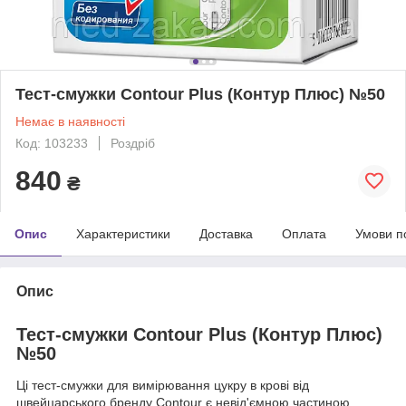
Тест-смужки Contour Plus (Контур Плюс) №50
Немає в наявності
Код: 103233
Роздріб
840
₴
Опис
Характеристики
Доставка
Оплата
Умови п
Опис
Тест-смужки Contour Plus (Контур Плюс)
№50
Ці тест-смужки для вимірювання цукру в крові від
швейцарського бренду Contour є невід'ємною частиною