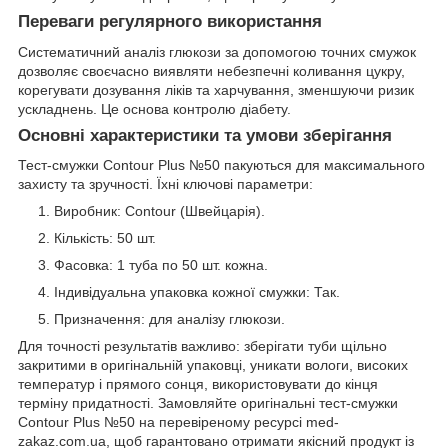
Переваги регулярного використання
Систематичний аналіз глюкози за допомогою точних смужок
дозволяє своєчасно виявляти небезпечні коливання цукру,
корегувати дозування ліків та харчування, зменшуючи ризик
ускладнень. Це основа контролю діабету.
Основні характеристики та умови зберігання
Тест-смужки Contour Plus №50 пакуються для максимального
захисту та зручності. Їхні ключові параметри:
Виробник: Contour (Швейцарія).
Кількість: 50 шт.
Фасовка: 1 туба по 50 шт. кожна.
Індивідуальна упаковка кожної смужки: Так.
Призначення: для аналізу глюкози.
Для точності результатів важливо: зберігати туби щільно
закритими в оригінальній упаковці, уникати вологи, високих
температур і прямого сонця, використовувати до кінця
терміну придатності. Замовляйте оригінальні тест-смужки
Contour Plus №50 на перевіреному ресурсі med-
zakaz.com.ua, щоб гарантовано отримати якісний продукт із