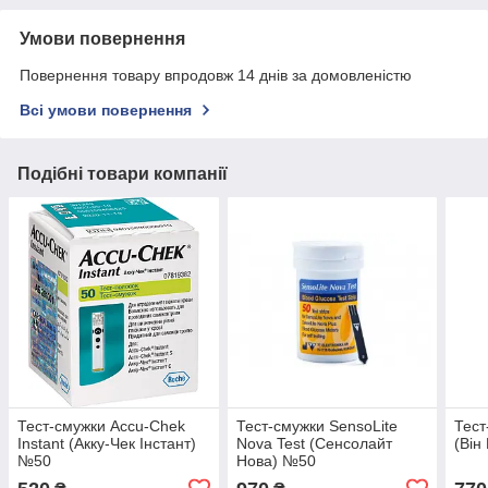
Умови повернення
Повернення товару впродовж 14 днів за домовленістю
Всі умови повернення
Подібні товари компанії
Тест-смужки Accu-Chek
Тест-смужки SensoLite
Тест
Instant (Акку-Чек Інстант)
Nova Test (Сенсолайт
(Він
№50
Нова) №50