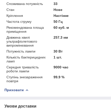
Споживана потужність
33
Стан
Нове
Кріплення
Настінне
Частота струму
50 Гц
Рекомендована площа
60 куб. м
приміщення
Довжина хвилі
257.3 нм
ультрафіолетового
випромінювання
Потужність лампи
30 Вт
Кількість бактерицидних
1 шт.
ламп
Середня тривалість
9000 час
роботи лампи
Ступінь знезараження
99.9 %
повітря
Приховати
Умови доставки