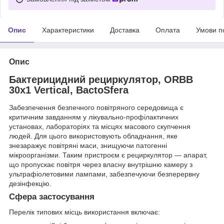
Опис
Характеристики
Доставка
Оплата
Умови п
Опис
Бактерицидний рециркулятор, ORBB
30х1 Vertical, BactoSfera
Забезпечення безпечного повітряного середовища є
критичним завданням у лікувально-профілактичних
установах, лабораторіях та місцях масового скупчення
людей. Для цього використовують обладнання, яке
знезаражує повітряні маси, знищуючи патогенні
мікроорганізми. Таким пристроєм є рециркулятор — апарат,
що пропускає повітря через власну внутрішню камеру з
ультрафіолетовими лампами, забезпечуючи безперервну
дезінфекцію.
Сфера застосування
Перелік типових місць використання включає: