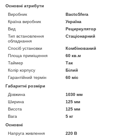
Основні атрибути
Виробник
BactoSfera
Країна виробник
Україна
Вид
Рециркулятор
Тип встановлення
Стаціонарний
обладнання
Спосіб установки
Комбінований
Площа приміщення
60 кв.м
Таймер
Так
Колір корпусу
Білий
Гарантійний термін
60 міс
Габаритні розміри
Довжина
1030 мм
Ширина
125 мм
Висота
125 мм
Вага
5 кг
Основні
Напруга живлення
220 В