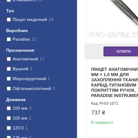
Тип
Пінцет медичний
24
Виробник
Paradise
22
Призначення
КУПИТИ
Анатомічний
17
Вушний
3
ПІНЦЕТ АНАТОМІЧНИ
ММ × 1,0 ММ ДЛЯ
Мікрохірургічний
2
ЗАХОПЛЕННЯ ТКАНИН
КАРБІД-ТИТАНОВИМ
Офтальмологічний
2
ПОКРИТТЯМ РУЧОК,
PARADISE INSTRUME
Довжина
PI-03-1071
100 мм
3
737 ₴
105 мм
1
В наявності
120.0
1
125 мм
2