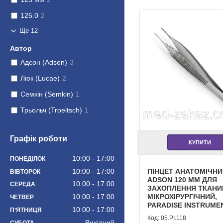
125.0
2
Ще 12
Автор
Адсон (Adson)
3
Люк (Lucae)
2
Семкін (Semkin)
1
Трьольч (Troeltsch)
1
Графік роботи
КУПИТИ
10:00
17:00
ПОНЕДІЛОК
10:00
17:00
ПІНЦЕТ АНАТОМІЧН
ВІВТОРОК
ADSON 120 ММ ДЛЯ
10:00
17:00
СЕРЕДА
ЗАХОПЛЕННЯ ТКАНИ
МІКРОХІРУРГІЧНИЙ,
10:00
17:00
ЧЕТВЕР
PARADISE INSTRUME
10:00
17:00
ПʼЯТНИЦЯ
05.PI.118
Вихідний
СУБОТА