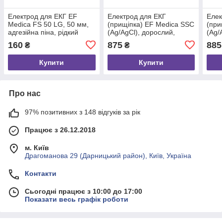
Електрод для ЕКГ EF
Електрод для ЕКГ
Елек
Medica FS 50 LG, 50 мм,
(прищіпка) EF Medica SSC
(при
адгезійна піна, рідкий
(Ag/AgCl), дорослий,
(Ag/
гель, для моніторингу,
багаторазовий, 60.100.03,
бага
160
875
885
₴
₴
62.050.04, 30 шт.
4 шт.
4 шт
Купити
Купити
Про нас
97% позитивних з 148 відгуків за рік
Працює з 26.12.2018
м. Київ
Драгоманова 29 (Дарницький район), Київ, Україна
Контакти
Сьогодні працює з 10:00 до 17:00
Показати весь графік роботи