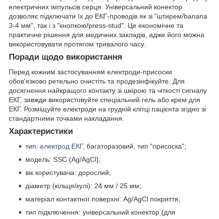
електричних імпульсів серця. Універсальний конектор
дозволяє підключати їх до ЕКГ-проводів як зі "штирем/banana
3-4 мм", так і з "кнопкою/press-stud". Це економічне та
практичне рішення для медичних закладів, адже його можна
використовувати протягом тривалого часу.
Поради щодо використання
Перед кожним застосуванням електроди-присоски
обов'язково ретельно очистіть та продезінфікуйте. Для
досягнення найкращого контакту зі шкірою та чіткості сигналу
ЕКГ, завжди використовуйте спеціальний гель або крем для
ЕКГ. Розміщуйте електроди на грудній клітці пацієнта згідно зі
стандартними точками накладання.
Характеристики
тип:
електрод ЕКГ
, багаторазовий, тип "присоска";
модель: SSC (Ag/AgCl);
вік користувача: дорослий;
діаметр (кільця/кулі): 24 мм / 25 мм;
матеріал контактної поверхні: Ag/AgCl покриття;
тип підключення: універсальний конектор (для