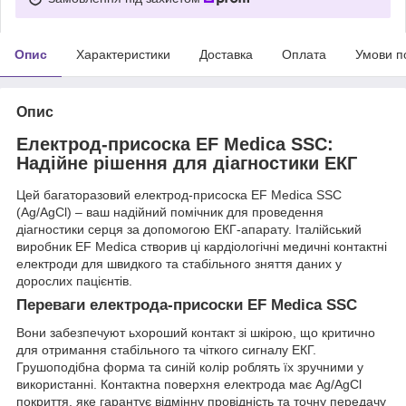
Опис
Характеристики
Доставка
Оплата
Умови п
Опис
Електрод-присоска EF Medica SSC:
Надійне рішення для діагностики ЕКГ
Цей багаторазовий електрод-присоска EF Medica SSC
(Ag/AgCl) – ваш надійний помічник для проведення
діагностики серця за допомогою ЕКГ-апарату. Італійський
виробник EF Medica створив ці кардіологічні медичні контактні
електроди для швидкого та стабільного зняття даних у
дорослих пацієнтів.
Переваги електрода-присоски EF Medica SSC
Вони забезпечуют ьхороший контакт зі шкірою, що критично
для отримання стабільного та чіткого сигналу ЕКГ.
Грушоподібна форма та синій колір роблять їх зручними у
використанні. Контактна поверхня електрода має Ag/AgCl
покриття, яке гарантує відмінну провідність та точну передачу