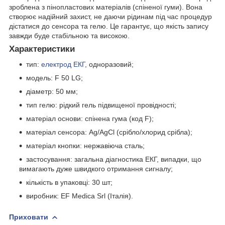
зроблена з пінопластових матеріалів (спіненої гуми). Вона
створює надійний захист, не даючи рідинам під час процедур
дістатися до сенсора та гелю. Це гарантує, що якість запису
завжди буде стабільною та високою.
Характеристики
тип:
електрод ЕКГ
, одноразовий;
модель: F 50 LG;
діаметр: 50 мм;
тип гелю: рідкий гель підвищеної провідності;
матеріал основи: спінена гума (код F);
матеріал сенсора: Ag/AgCl (срібло/хлорид срібла);
матеріал кнопки: нержавіюча сталь;
застосування: загальна діагностика ЕКГ, випадки, що
вимагають дуже швидкого отримання сигналу;
кількість в упаковці: 30 шт;
виробник: EF Medica Srl (Італія).
Приховати