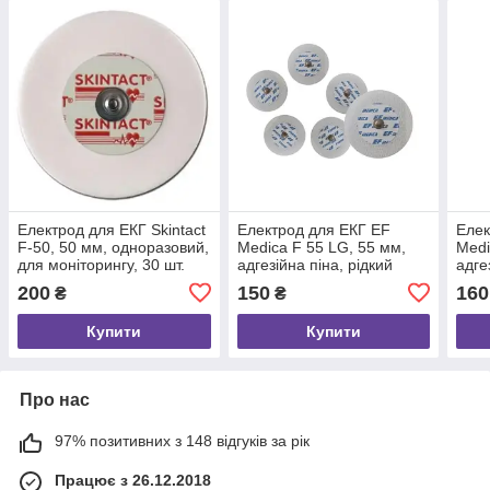
Електрод для ЕКГ Skintact
Електрод для ЕКГ EF
Елек
F-50, 50 мм, одноразовий,
Medica F 55 LG, 55 мм,
Medi
для моніторингу, 30 шт.
адгезійна піна, рідкий
адге
гель, для моніторингу,
гель
200
150
160
₴
₴
62.055.02, 30 шт.
62.0
Купити
Купити
Про нас
97% позитивних з 148 відгуків за рік
Працює з 26.12.2018