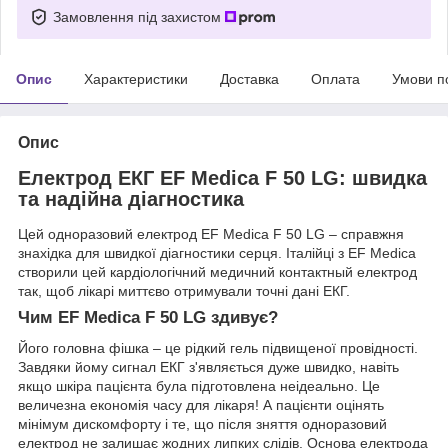
Замовлення під захистом
Опис
Характеристики
Доставка
Оплата
Умови п
Опис
Електрод ЕКГ EF Medica F 50 LG: швидка
та надійна діагностика
Цей одноразовий електрод EF Medica F 50 LG – справжня
знахідка для швидкої діагностики серця. Італійці з EF Medica
створили цей кардіологічний медичний контактный електрод
так, щоб лікарі миттєво отримували точні дані ЕКГ.
Чим EF Medica F 50 LG здивує?
Його головна фішка – це рідкий гель підвищеної провідності.
Завдяки йому сигнал ЕКГ з'являється дуже швидко, навіть
якщо шкіра пацієнта була підготовлена неідеально. Це
величезна економія часу для лікаря! А пацієнти оцінять
мінімум дискомфорту і те, що після зняття одноразовий
електрод не залишає жодних липких слідів. Основа електрода