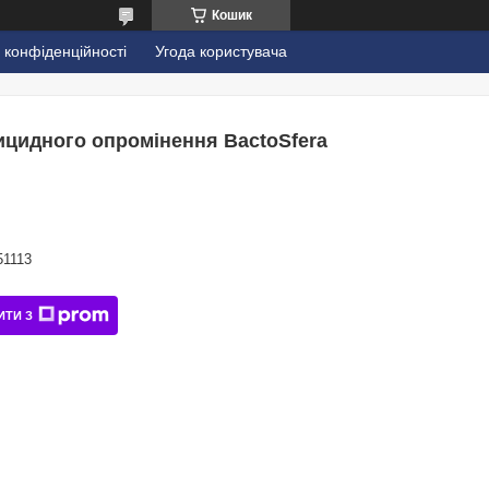
Кошик
 конфіденційності
Угода користувача
цидного опромінення BactoSfera
51113
ИТИ З