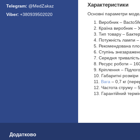
Характеристики
@MedZakaz
Основні параметри моде
+380939502020
Виробник – BactoSf
Країна виробник – У
Тип товару – Бакте
Потужність лампи – 
Рекомендована площ
Ступінь знезаражен
Середня тривалість
Ресурс роботи – 16
Кріплення – Підлого
Габаритні розміри
Вага
– 0,7 кг (пере
Частота струму – 5
Гарантійний термін
Додатково