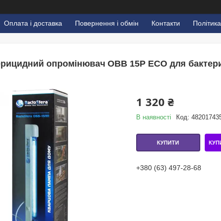
Оплата і доставка
Повернення і обмін
Контакти
Політика
ерицидний опромінювач OBB 15P ECO для бактери
1 320 ₴
В наявності
Код:
48201743
КУП
КУПИТИ
+380 (63) 497-28-68