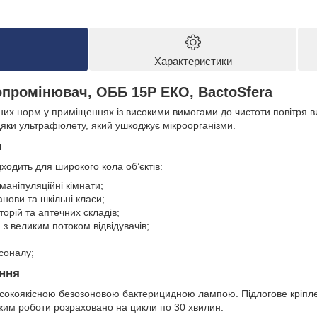
Характеристики
промінювач, ОББ 15P ЕКО, BactoSfera
ічних норм у приміщеннях із високими вимогами до чистоти повітря
дяки ультрафіолету, який ушкоджує мікроорганізми.
я
одить для широкого кола об’єктів:
маніпуляційні кімнати;
анови та шкільні класи;
рій та аптечних складів;
 з великим потоком відвідувачів;
соналу;
ння
исокоякісною безозоновою бактерицидною лампою. Підлогове кріпл
жим роботи розраховано на цикли по 30 хвилин.