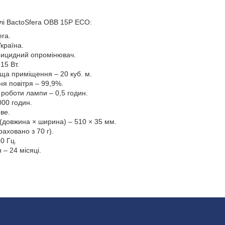
лі BactoSfera OBB 15P ECO:
era.
країна.
рицидний опромінювач.
15 Вт.
а приміщення – 20 куб. м.
ня повітря – 99,9%.
 роботи лампи – 0,5 годин.
000 годин.
ве.
 (довжина × ширина) – 510 × 35 мм.
раховано з 70 г).
0 Гц.
 – 24 місяці.