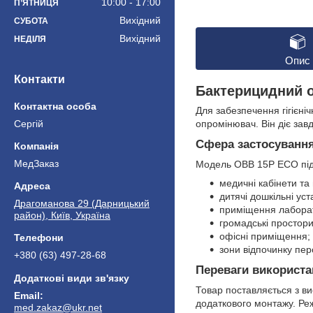
10:00
17:00
ПʼЯТНИЦЯ
Вихідний
СУБОТА
Вихідний
НЕДІЛЯ
Опис
Контакти
Бактерицидний о
Для забезпечення гігієн
Сергій
опромінювач. Він діє зав
Сфера застосуванн
МедЗаказ
Модель OBB 15P ECO підх
медичні кабінети та 
дитячі дошкільні уст
Драгоманова 29 (Дарницький
приміщення лаборато
район), Київ, Україна
громадські простори
офісні приміщення;
зони відпочинку пер
+380 (63) 497-28-68
Переваги використа
Товар поставляється з в
додаткового монтажу. Ре
med.zakaz@ukr.net