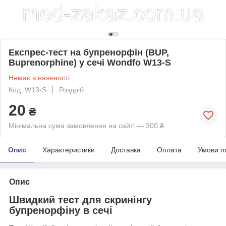
Експрес-тест на бупренорфін (BUP,
Buprenorphine) у сечі Wondfo W13-S
Немає в наявності
Код: W13-S
Роздріб
20
₴
Мінімальна сума замовлення на сайті — 300 ₴
Опис
Характеристики
Доставка
Оплата
Умови п
Опис
Швидкий тест для скринінгу
бупренорфіну в сечі