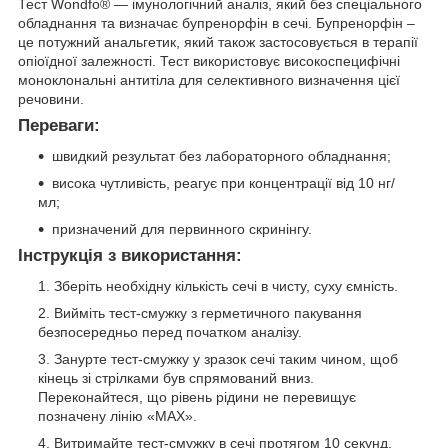
Тест Wondfo® — імунологічний аналіз, який без спеціального
обладнання та визначає бупренорфін в сечі. Бупренорфін –
це потужний анальгетик, який також застосовується в терапії
опіоїдної залежності. Тест використовує високоспецифічні
моноклональні антитіла для селективного визначення цієї
речовини.
Переваги:
швидкий результат без лабораторного обладнання;
висока чутливість, реагує при концентрації від 10 нг/
мл;
призначений для первинного скринінгу.
Інструкція з використання:
Зберіть необхідну кількість сечі в чисту, суху ємність.
Вийміть тест-смужку з герметичного пакування
безпосередньо перед початком аналізу.
Занурте тест-смужку у зразок сечі таким чином, щоб
кінець зі стрілками був спрямований вниз.
Переконайтеся, що рівень рідини не перевищує
позначену лінію «MAX».
Витримайте тест-смужку в сечі протягом 10 секунд,