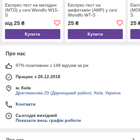
Експрес-тест на метадон
Експрес-тест на
Експ
(MTD) у сечі Wondfo W15-
амфетамін (AMP) у сечі
(MOP
S
Wondfo W7-S
S
25
25
25
від
₴
₴
Купити
Купити
Про нас
97% позитивних з 148 відгуків за рік
Працює з 26.12.2018
м. Київ
Драгоманова 29 (Дарницький район), Київ, Україна
Контакти
Сьогодні вихідний
Показати весь графік роботи
Про нас