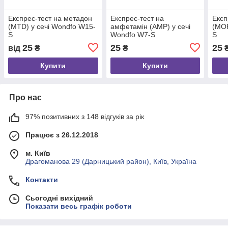
Експрес-тест на метадон
Експрес-тест на
Експ
(MTD) у сечі Wondfo W15-
амфетамін (AMP) у сечі
(MOP
S
Wondfo W7-S
S
25
25
25
від
₴
₴
Купити
Купити
Про нас
97% позитивних з 148 відгуків за рік
Працює з 26.12.2018
м. Київ
Драгоманова 29 (Дарницький район), Київ, Україна
Контакти
Сьогодні вихідний
Показати весь графік роботи