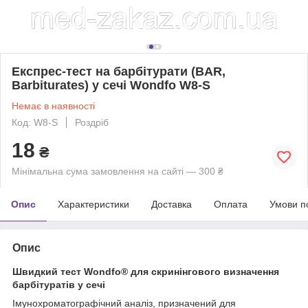
Експрес-тест на барбітурати (BAR,
Barbiturates) у сечі Wondfo W8-S
Немає в наявності
Код: W8-S
Роздріб
18
₴
Мінімальна сума замовлення на сайті — 300 ₴
Опис
Характеристики
Доставка
Оплата
Умови п
Опис
Швидкий тест Wondfo® для скринінгового визначення
барбітуратів у сечі
Імунохроматографічний аналіз, призначений для