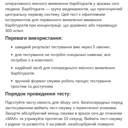
оперативного якісного виявлення барбітуратів у зразках сечі
людини. Барбітурати — група медикаментів, що пригнічуючий
центральну нервову систему. Цей тест є ефективним
інструментом для первинного виявлення вживання
барбітуратів при концентрації, що дорівнює або перевищує
300 нг/мл.
Переваги використання:
швидкий результат тестування вже через 5 хвилин;
для тестування не потрібні спеціальні навички, все
потрібне є в комплекті;
надійний засіб для попереднього якісного виявлення
барбітуратів;
зручний формат смужки робить процес тестування
простим та доступним.
Порядок проведення тесту:
Підготуйте чисту ємність для збору сечі. Безпосередньо перед
застосуванням вийміть тест-смужку з герметичної упаковки.
Занурте абсорбуючий кінець смужки в зразок сечі до позначки
«MAX» та утримуйте протягом 10 секунд. Вийміть тест-смужку
з рідини та розмістіть її на рівній, неабсорбуючій поверхні.