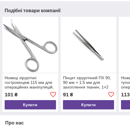
Подібні товари компанії
Ножиці хірургічні
Пінцет хірургічний ПХ 90,
Ножи
гострокінцеві 115 мм для
90 мм × 1,5 мм для
тупо
операційних маніпуляцій,
захоплення тканин, 1×2
опер
вертикально-зігнуті,
зубці, 1 шт., Paradise
зігну
101
91
113
₴
₴
Paradise Instruments
Instruments
Inst
Купити
Купити
Про нас