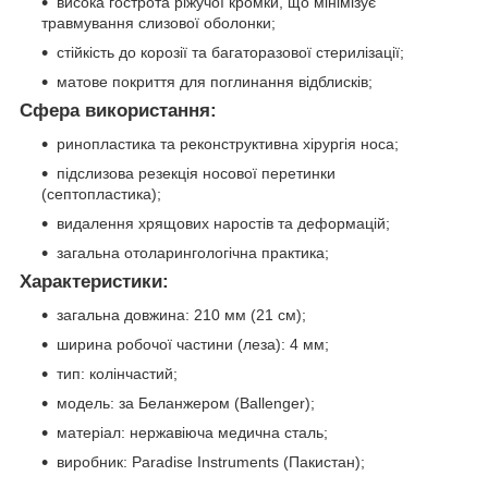
висока гострота ріжучої кромки, що мінімізує
травмування слизової оболонки;
стійкість до корозії та багаторазової стерилізації;
матове покриття для поглинання відблисків;
Сфера використання:
ринопластика та реконструктивна хірургія носа;
підслизова резекція носової перетинки
(септопластика);
видалення хрящових наростів та деформацій;
загальна отоларингологічна практика;
Характеристики:
загальна довжина: 210 мм (21 см);
ширина робочої частини (леза): 4 мм;
тип: колінчастий;
модель: за Беланжером (Ballenger);
матеріал: нержавіюча медична сталь;
виробник: Paradise Instruments (Пакистан);