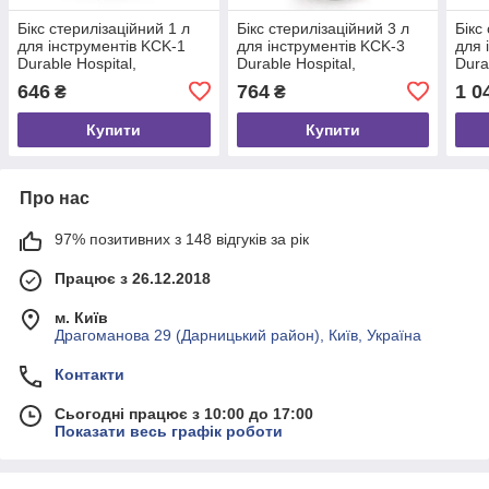
Бікс стерилізаційний 1 л
Бікс стерилізаційний 3 л
Бікс
для інструментів KCK-1
для інструментів KCK-3
для 
Durable Hospital,
Durable Hospital,
Dura
нержавіюча сталь
нержавіюча сталь
нерж
646
764
1 0
₴
₴
Купити
Купити
Про нас
97% позитивних з 148 відгуків за рік
Працює з 26.12.2018
м. Київ
Драгоманова 29 (Дарницький район), Київ, Україна
Контакти
Сьогодні працює з 10:00 до 17:00
Показати весь графік роботи