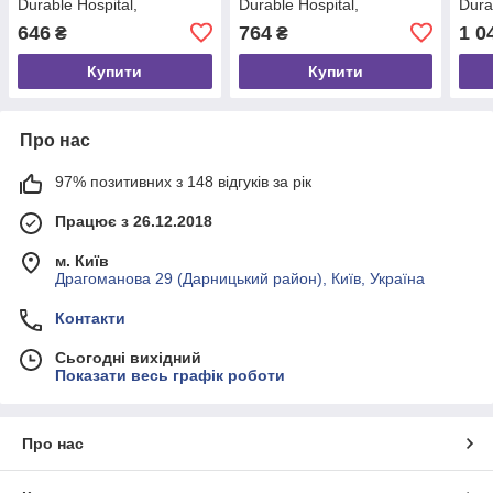
Durable Hospital,
Durable Hospital,
Dura
нержавіюча сталь
нержавіюча сталь
нерж
646
764
1 0
₴
₴
Купити
Купити
Про нас
97% позитивних з 148 відгуків за рік
Працює з 26.12.2018
м. Київ
Драгоманова 29 (Дарницький район), Київ, Україна
Контакти
Сьогодні вихідний
Показати весь графік роботи
Про нас