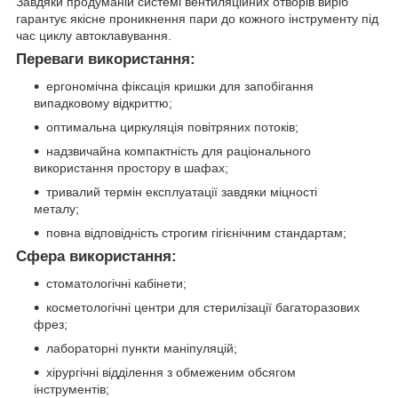
Завдяки продуманій системі вентиляційних отворів виріб
гарантує якісне проникнення пари до кожного інструменту під
час циклу автоклавування.
Переваги використання:
ергономічна фіксація кришки для запобігання
випадковому відкриттю;
оптимальна циркуляція повітряних потоків;
надзвичайна компактність для раціонального
використання простору в шафах;
тривалий термін експлуатації завдяки міцності
металу;
повна відповідність строгим гігієнічним стандартам;
Сфера використання:
стоматологічні кабінети;
косметологічні центри для стерилізації багаторазових
фрез;
лабораторні пункти маніпуляцій;
хірургічні відділення з обмеженим обсягом
інструментів;