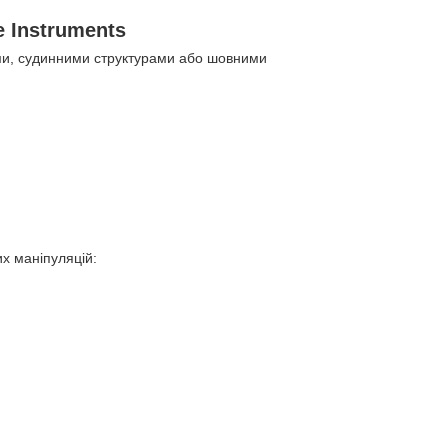
e Instruments
ами, судинними структурами або шовними
их маніпуляцій: