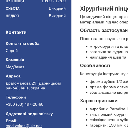
10:00
17:00
ПʼЯТНИЦЯ
Хірургічний пінце
Вихідний
СУБОТА
Вихідний
НЕДІЛЯ
Це медичний пінцет приз
матеріалами під час опе
Область застосува
Контакти
Пінцет застосовується в 
мікрохірургія та пла
Сергій
загальна та судинна 
накладання швів та 
Особливості
МедЗаказ
Конструкція інструменту 
форма зубців 1/2 за
Драгоманова 29 (Дарницький
пряма форма оптима
район), Київ, Україна
збалансоване вістря
Характеристики:
+380 (63) 497-28-68
виробник: Paradise 
тип: прямий хірургіч
співвідношення зубці
габарити: 150 мм х 
med.zakaz@ukr.net