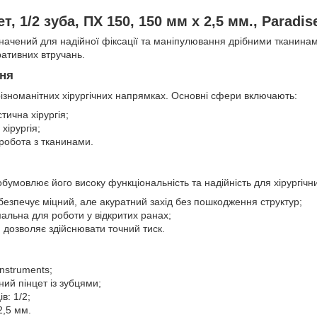
т, 1/2 зуба, ПХ 150, 150 мм х 2,5 мм., Paradis
начений для надійної фіксації та маніпулювання дрібними тканин
ративних втручань.
ння
різноманітних хірургічних напрямках. Основні сфери включають:
стична хірургія;
хірургія;
робота з тканинами.
обумовлює його високу функціональність та надійність для хірургічн
безпечує міцний, але акуратний захід без пошкодження структур;
льна для роботи у відкритих ранах;
 дозволяє здійснювати точний тиск.
Instruments;
ний пінцет із зубцями;
в: 1/2;
2,5 мм.