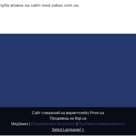
 зуба можна на сайті med-zakaz.com.ua.
Сайт створений на маркетплейсі
Prom.ua
Продавець на Bigl.ua
МедЗаказ |
Поскаржитися на контент
|
Політика конфіденційності
Select Language
▼