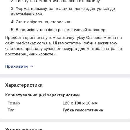
Тип: губка гемостатична на основі желатину.
Форма: прямокутна пластина, легко адаптується до
анатомічних зон.
Стан: апірогенна, стерильна.
Властивість: повністю розсмоктуючий характер.
Придбати оригінальну гемостатичну губку Osseous можна на
сайті med-zakaz.com.ua. Ці гемостатичні губки є важливою
частиною арсеналу сучасного хірурга для контролю інтра- та
постопераційних кровотеч.
Приховати
Характеристики
Користувальницькі характеристики
Розмір
120 x 100 x 10 мм
Тип
Губка гемостатична
Умови доставки