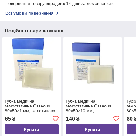
Повернення товару впродовж 14 днів за домовленістю
Всі умови повернення
Подібні товари компанії
Губка медична
Губка медична
Губк
гемостатична Osseous
гемостатична Osseous
гемо
80×50×1 мм, желатинова,
80×50×10 мм,
80×5
для гемостазу, 1 шт.
желатинова, для
жела
65
140
80
₴
₴
гемостазу, 1 шт.
гемо
Купити
Купити