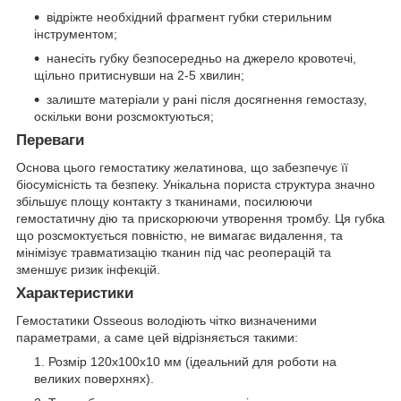
відріжте необхідний фрагмент губки стерильним
інструментом;
нанесіть губку безпосередньо на джерело кровотечі,
щільно притиснувши на 2-5 хвилин;
залиште матеріали у рані після досягнення гемостазу,
оскільки вони розсмоктуються;
Переваги
Основа цього гемостатику желатинова, що забезпечує її
біосумісність та безпеку. Унікальна пориста структура значно
збільшує площу контакту з тканинами, посилюючи
гемостатичну дію та прискорюючи утворення тромбу. Ця губка
що розсмоктується повністю, не вимагає видалення, та
мінімізує травматизацію тканин під час реоперацій та
зменшує ризик інфекцій.
Характеристики
Гемостатики Osseous володіють чітко визначеними
параметрами, а саме цей відрізняється такими:
Розмір 120x100x10 мм (ідеальний для роботи на
великих поверхнях).