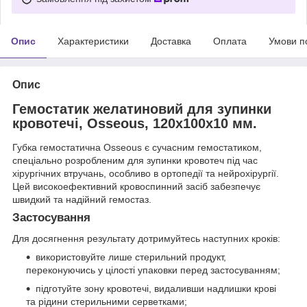
Опис
Характеристики
Доставка
Оплата
Умови п
Опис
Гемостатик желатиновий для зупинки
кровотечі, Osseous, 120x100x10 мм.
Губка гемостатична Osseous є сучасним гемостатиком,
спеціально розробленим для зупинки кровотеч під час
хірургічних втручань, особливо в ортопедії та нейрохірургії.
Цей високоефективний кровоспинний засіб забезпечує
швидкий та надійний гемостаз.
Застосування
Для досягнення результату дотримуйтесь наступних кроків:
використовуйте лише стерильний продукт,
переконуючись у цілості упаковки перед застосуванням;
підготуйте зону кровотечі, видаливши надлишки крові
та рідини стерильними серветками;