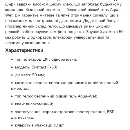
шкіри завдяки високоміцному клею, що запобігає будь-якому
ковзанню. Ключовий елемент – безпечний рідкий гель Aqua-
Wet. Він гарантує миттєве та чітке отримання сигналу, що є
незамінним для нетривалої діагностики. Додатковий бонус –
гіпоалергенний склад гелю, що мінімізує ризик шкірних
реакцій, забезпечуючи комфорт пацієнта. Зручний діаметр 50
мм робить ці одноразові електроди універсальними та
легкими у використанні.
Характеристики
тип: електрод ЕКГ, одноразовий;
модель: Skintact F-50;
діаметр: 50 мм;
матеріал основи: вологонепроникний поліетиленовий
пінопласт;
тип гелю: безпечний рідкий гель Aqua-Wet;
клей: високоміцний;
застосування: короткострокове спостереження, ЕКГ-
діагностика;
кількість в упаковці: 30 шт.;