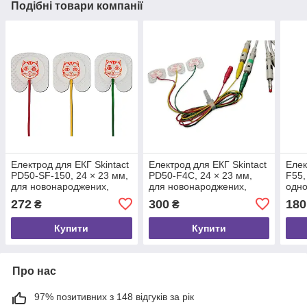
Подібні товари компанії
Електрод для ЕКГ Skintact
Електрод для ЕКГ Skintact
Елек
PD50-SF-150, 24 × 23 мм,
PD50-F4C, 24 × 23 мм,
F55,
для новонароджених,
для новонароджених,
одно
одноразовий, для
одноразовий, для
моні
272
300
180
₴
₴
моніторингу, 3 шт.
моніторингу, 3 шт.
Купити
Купити
Про нас
97% позитивних з 148 відгуків за рік