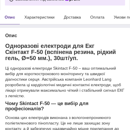
Опис
Характеристики
Доставка
Оплата
Умови п
Опис
Одноразові електроди для Екг
Скінтакт F-50 (вспінена резина, рідкий
гель, Ø=50 мм.), 30шт/уп.
Ці одноразові електроди Skintact F-50 – ваш оптимальний
вибір для короткострокового моніторингу та швидкої
діагностики серця. Австрійська компанія Leonhard Lang
розробила ці кардіологічні медичні контактні електроди, щоб
лікарі отримували максимально чіткий і стабільний сигнал ЕКГ
з легкістю.
Чому Skintact F-50 — це вибір для
професіоналів?
Основа цих електродів виконана з вологонепроникного
поліетиленового пінопласту. Це не лише захищає зону
контакту, а й забезпечує надзвичайно міцне прилипання до