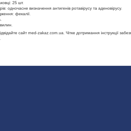
аковці: 25 шт.
ів: одночасне визначення антигенів ротавірусу та аденовірусу.
дження: фекалії.
.
хвилин.
ідвідайте сайт med-zakaz.com.ua. Чітке дотримання інструкції забе
.