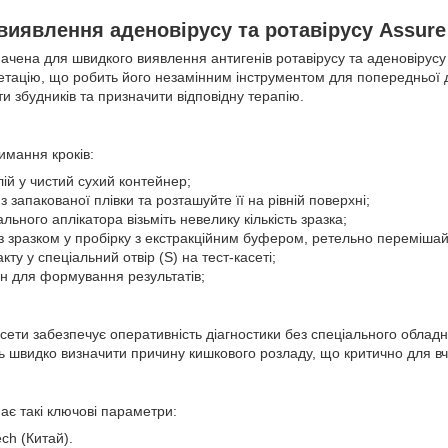
виявлення аденовірусу та ротавірусу Assure
ачена для швидкого виявлення антигенів ротавірусу та аденовірусу 
ретацію, що робить його незамінним інструментом для попередньої 
и збудників та призначити відповідну терапію.
имання кроків:
лій у чистий сухий контейнер;
 з запакованої плівки та розташуйте її на рівній поверхні;
ьного аплікатора візьміть невелику кількість зразка;
 із зразком у пробірку з екстракційним буфером, ретельно перемішай
акту у спеціальний отвір (S) на тест-касеті;
ин для формування результатів;
асети забезпечує оперативність діагностики без спеціального обладна
ь швидко визначити причину кишкового розладу, що критично для вч
має такі ключові параметри:
ch (Китай).