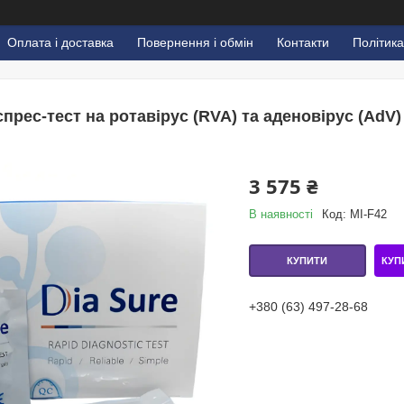
Оплата і доставка
Повернення і обмін
Контакти
Політика
прес-тест на ротавірус (RVA) та аденовірус (AdV) у
3 575 ₴
В наявності
Код:
MI-F42
КУП
КУПИТИ
+380 (63) 497-28-68