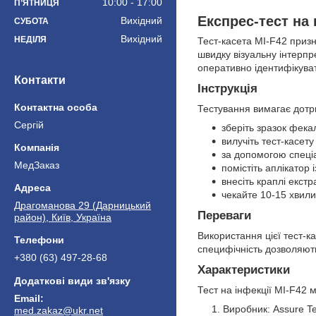
10:00
17:00
ПʼЯТНИЦЯ
Експрес-тест на 
Вихідний
СУБОТА
Вихідний
НЕДІЛЯ
Тест-касета MI-F42 призн
швидку візуальну інтерп
оперативно ідентифікуват
Контакти
Інструкція
Тестування вимагає дотр
Сергій
зберіть зразок фека
вилучіть тест-касету
за допомогою спеціал
МедЗаказ
помістіть аплікатор
внесіть краплі екстр
чекайте 10-15 хвил
Драгоманова 29 (Дарницький
Переваги
район), Київ, Україна
Використання цієї тест-к
специфічність дозволяют
+380 (63) 497-28-68
Характеристики
Тест на інфекції MI-F42 
Виробник: Assure Te
med.zakaz@ukr.net