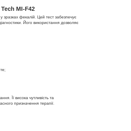
 Tech MI-F42
у зразках фекалій. Цей тест забезпечує
діагностики. Його використання дозволяє
те;
ння. Її висока чутливість та
асного призначення терапії.