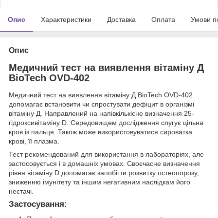
Опис
Характеристики
Доставка
Оплата
Умови п
Опис
Медичний тест на виявлення вітаміну Д
BioTech OVD-402
Медичний тест на виявлення вітаміну Д BioTech OVD-402
допомагає встановити чи спростувати дефіцит в організмі
вітаміну Д. Направлений на напівкількісне визначення 25-
гідроксивітаміну D. Середовищем дослідження слугує цільна
кров із пальця. Також може використовуватися сироватка
крові, її плазма.
Тест рекомендований для використання в лабораторіях, але
застосовується і в домашніх умовах. Своєчасне визначення
рівня вітаміну D допомагає запобігти розвитку остеопорозу,
зниженню імунітету та іншим негативним наслідкам його
нестачі.
Застосування: