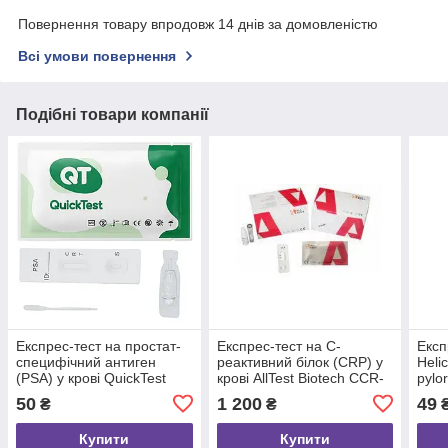
Повернення товару впродовж 14 днів за домовленістю
Всі умови повернення
Подібні товари компанії
Експрес-тест на простат-
Експрес-тест на C-
Експ
специфічний антиген
реактивний білок (CRP) у
Helic
(PSA) у крові QuickTest
крові AllTest Biotech CCR-
pylor
TPS-421, 1 шт.
402, 1 уп.
F23,
50
1 200
49
₴
₴
Купити
Купити