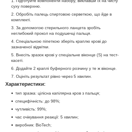
Підготуйте компоненти набору, виклавши їх на чисту
суху поверхню.
Обробіть палець спиртовою серветкою, що йде в
комплекті.
За допомогою стерильного ланцета зробіть
неглибокий прокол на подушечці пальця.
Спеціальною піпеткою зберіть краплю крові до
зазначеної відмітки.
Внесіть зразок крові у спеціальне віконце (S) на тест-
касеті.
Додайте 2 краплі буферного розчину у те ж віконце.
Оцініть результат рівно через 5 хвилин.
Характеристики:
тип зразка: цілісна капілярна кров з пальця;
специфічність: до 98%;
чутливість: 99%;
час очікування реакції: 5 хвилин;
виробник: BioTech;