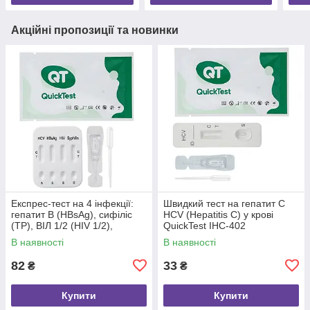
Акційні пропозиції та новинки
Експрес-тест на 4 інфекції:
Швидкий тест на гепатит C
гепатит B (HBsAg), сифіліс
HCV (Hepatitis C) у крові
(TP), ВІЛ 1/2 (HIV 1/2),
QuickTest IHC-402
гепатит C (HCV) у крові
В наявності
В наявності
QuickTest IHS-404
82
33
₴
₴
Купити
Купити