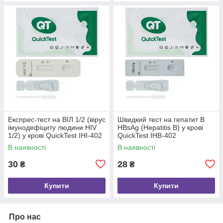
Експрес-тест на ВІЛ 1/2 (вірус
Швидкий тест на гепатит B
імунодефіциту людини HIV
HBsAg (Hepatitis B) у крові
1/2) у крові QuickTest IHI-402
QuickTest IHB-402
В наявності
В наявності
30
28
₴
₴
Купити
Купити
Про нас