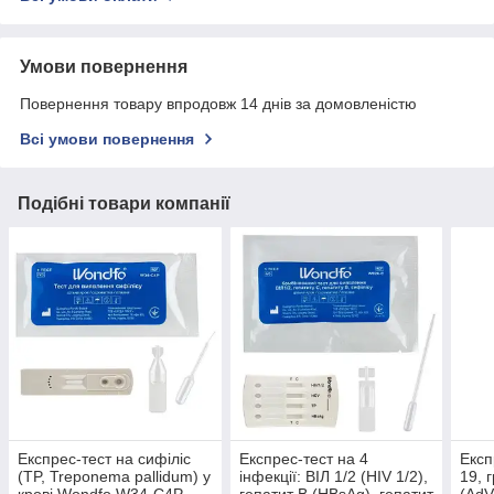
Умови повернення
Повернення товару впродовж 14 днів за домовленістю
Всі умови повернення
Подібні товари компанії
Експрес-тест на сифіліс
Експрес-тест на 4
Експ
(TP, Treponema pallidum) у
інфекції: ВІЛ 1/2 (HIV 1/2),
19, 
крові Wondfo W34-C4P
гепатит B (HBsAg), гепатит
(AdV