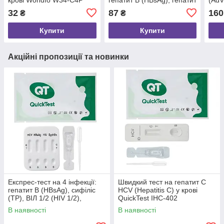
C (HCV) та сифіліс (TP) у
Flowf
32
87
160
₴
₴
крові Wondfo W026-C
Купити
Купити
Акційні пропозиції та новинки
Експрес-тест на 4 інфекції:
Швидкий тест на гепатит C
гепатит B (HBsAg), сифіліс
HCV (Hepatitis C) у крові
(TP), ВІЛ 1/2 (HIV 1/2),
QuickTest IHC-402
гепатит C (HCV) у крові
В наявності
В наявності
QuickTest IHS-404