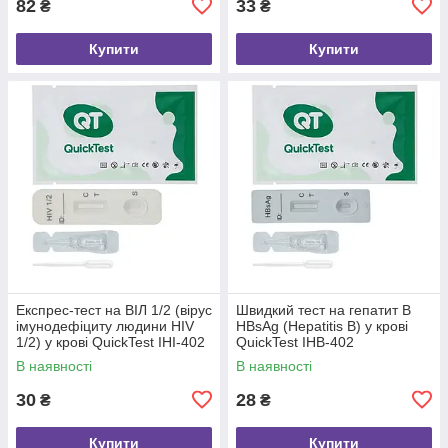
82
33
₴
₴
Купити
Купити
Експрес-тест на ВІЛ 1/2 (вірус
Швидкий тест на гепатит B
імунодефіциту людини HIV
HBsAg (Hepatitis B) у крові
1/2) у крові QuickTest IHI-402
QuickTest IHB-402
В наявності
В наявності
30
28
₴
₴
Купити
Купити