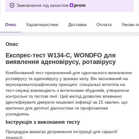
Замовлення під захистом
Опис
Характеристики
Доставка
Оплата
Умови п
Опис
Експрес-тест W134-C, WONDFO для
виявлення аденовірусу, ротавірусу
Комбінований тест призначений для одночасного визначення
ротавірусу та аденовірусу у зразках калу. Він заснований на
імунохроматографічному принципі: спеціальні антитіла на
тест-смужці взаємодіють з антигенами збудників, утворюючи
контрольні та тестові лінії. Цей метод дозволяє впевнено
ідентифікувати джерело кишкової інфекції за 15 хвилин, що
критично для дитячої діагностики та профілактики
ускладнень.
Інструкція з виконання тесту
Процедура вимагає дотримання інструкції для гарантії
точності: