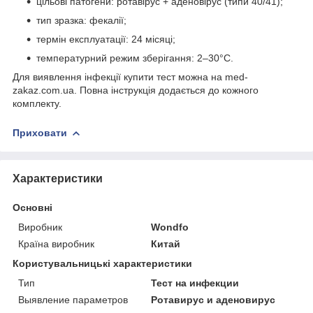
цільові патогени: ротавірус + аденовірус (типи 40/41);
тип зразка: фекалії;
термін експлуатації: 24 місяці;
температурний режим зберігання: 2–30°C.
Для виявлення інфекції купити тест можна на med-
zakaz.com.ua. Повна інструкція додається до кожного
комплекту.
Приховати
Характеристики
Основні
Виробник
Wondfo
Країна виробник
Китай
Користувальницькі характеристики
Тип
Тест на инфекции
Выявление параметров
Ротавирус и аденовирус