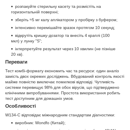
розпакуйте стерильну касету та розмістіть на
горизонтальній поверхні;
зберіть ≈5 мг калу аплікатором у пробірку з буфером;
інтенсивно перемішайте зразок протягом 10 секунд;
відкрутіть кришку-дозатор та внесіть 4 краплі (100
мкл) у лунку "S";
інтерпретуйте результат через 10 хвилин (не пізніше
20 хв).
Переваги
Тест комбі-формату економить час та ресурси: один аналіз
замість двох окремих досліджень. Вбудований контроль якості
майже повністю виключає помилкові відповіді. Чутливість
системи перевищує 98% для обох вірусів, що підтверджено
клінічними випробуваннями. Простота використання робить
тест доступним для домашніх умов.
Особливості
W134-C відповідає міжнародним стандартам діагностики:
виробник: Wondfo (Китай);