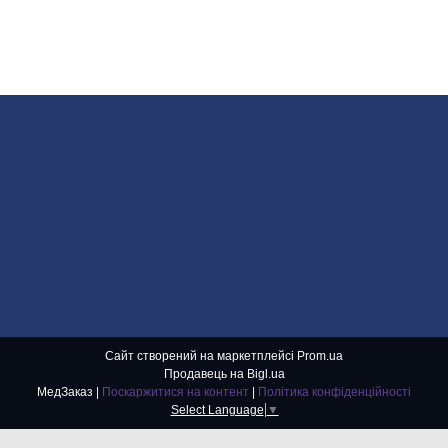
Сайт створений на маркетплейсі
Prom.ua
Продавець на Bigl.ua
МедЗаказ |
Поскаржитися на контент
|
Політика конфіденційності
Select Language
▼